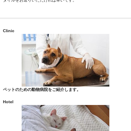
タイルをお送りいただければ幸いです。
神戸市
神戸市以外
Clinic
千葉県
いすみ市
佐倉市
八千代市
八街市
ペットのための動物病院をご紹介します。
勝浦市
Hotel
匝瑳市
千葉市