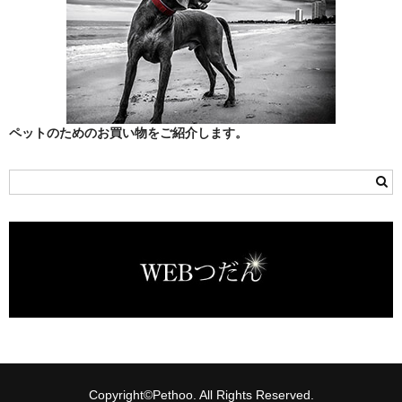
四街道市
大網白里市
富津市
ペットのためのお買い物をご紹介します。
富里市
山武市
山武郡九十九里町
山武郡横芝光町
山武郡芝山町
市原市
市川市
Copyright©Pethoo. All Rights Reserved.
成田市