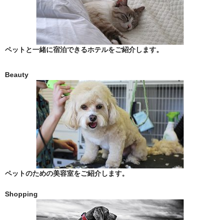
中央区
稲毛区
緑区
ペットと一緒に宿泊できるホテルをご紹介します。
美浜区
Beauty
花見川区
若葉区
南房総市
印旛郡栄町
印旛郡酒々井町
ペットのための美容室をご紹介します。
印西市
Shopping
君津市