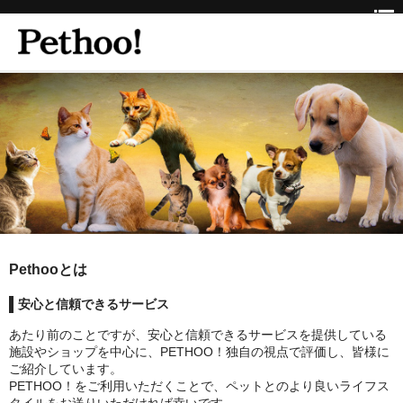
ホーム
BEAUTY
CLINIC
三重県
京都府
Pethooとは
京都市
安心と信頼できるサービス
京都市以外
あたり前のことですが、安心と信頼できるサービスを提供している
施設やショップを中心に、PETHOO！独自の視点で評価し、皆様に
兵庫県
ご紹介しています。
PETHOO！をご利用いただくことで、ペットとのより良いライフス
神戸市