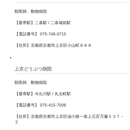
深谷市
獣医師、動物病院
【最寄駅】二条駅 / 二条城前駅
熊谷市
【電話番号】 075-748-0715
狭山市
【住所】京都府京都市上京区小山町８８８
白岡市
秩父市
上京どうぶつ病院
秩父郡小鹿野町
獣医師、動物病院
羽生市
【最寄駅】今出川駅 / 丸太町駅
草加市
【電話番号】 075-415-7008
蓮田市
【住所】京都府京都市上京区油小路一条上元百万遍５３７－
蕨市
２