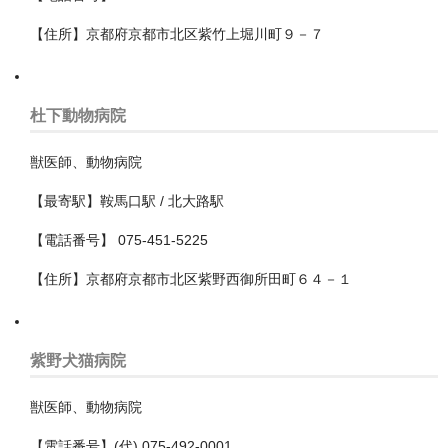
【住所】京都府京都市北区紫竹上堀川町９－７
児玉郡美里町
入間市
杜下動物病院
入間郡三芳町
獣医師、動物病院
入間郡毛呂山町
【最寄駅】鞍馬口駅 / 北大路駅
入間郡越生町
【電話番号】 075-451-5225
八潮市
【住所】京都府京都市北区紫野西御所田町６４－１
加須市
北本市
紫野犬猫病院
北葛飾郡杉戸町
獣医師、動物病院
北葛飾郡松伏町
【電話番号】(代) 075-492-0001