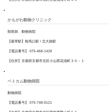
四街道市
大網白里市
かもがわ動物クリニック
富津市
獣医師、動物病院
富里市
【最寄駅】鞍馬口駅 / 北大路駅
山武市
【電話番号】 075-468-1428
山武郡九十九里町
【住所】京都府京都市北区小山西花池町３０－１
山武郡横芝光町
山武郡芝山町
ベトカム動物病院
市原市
動物病院
市川市
【電話番号】 075-748-0121
成田市