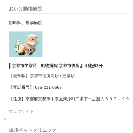
おいけ動物病院
豊田市
獣医師、動物病院
新潟県
東京都
あきる野市
三鷹市
京都市中京区 動物病院 京都市役所より徒歩2分
世田谷区
【最寄駅】京都市役所前駅 / 三条駅
中央区
【電話番号】 075-211-0667
中野区
【住所】京都府京都市中京区河原町二条下一之船入５３７－２９
八丈島ほか
ウェブサイト
八王子市
堀川ペットクリニック