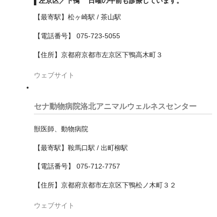
左京区／下鴨 日曜の午前も診療しています。
大阪市西淀川区
【最寄駅】松ヶ崎駅 / 茶山駅
大阪市都島区
【電話番号】 075-723-5055
大阪市阿倍野区
【住所】京都府京都市左京区下鴨高木町３
大阪市鶴見区
ウェブサイト
大阪狭山市
セナ動物病院洛北アニマルウェルネスセンター
守口市
獣医師、動物病院
富田林市
【最寄駅】鞍馬口駅 / 出町柳駅
寝屋川市
【電話番号】 075-712-7757
岸和田市
【住所】京都府京都市左京区下鴨松ノ木町３２
摂津市
ウェブサイト
東大阪市