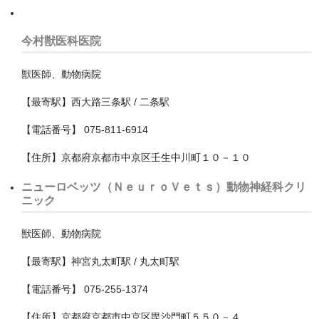
小金井市
今村獣医科医院
府中市
獣医師、動物病院
文京区
【最寄駅】西大路三条駅 / 二条駅
新宿区
【電話番号】 075-811-6914
日野市
【住所】京都府京都市中京区壬生中川町１０－１０
昭島市
ニューロベッツ（ＮｅｕｒｏＶｅｔｓ）動物神経科クリ
杉並区
ニック
東久留米市
獣医師、動物病院
東大和市
【最寄駅】神宮丸太町駅 / 丸太町駅
東村山市
【電話番号】 075-255-1374
板橋区
【住所】京都府京都市中京区毘沙門町５５０－４