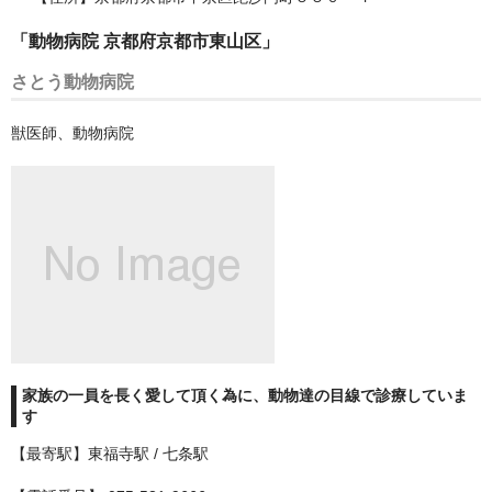
「動物病院 京都府京都市東山区」
武蔵村山市
さとう動物病院
武蔵野市
獣医師、動物病院
江戸川区
江東区
清瀬市
渋谷区
港区
狛江市
家族の一員を長く愛して頂く為に、動物達の目線で診療していま
町田市
す
【最寄駅】東福寺駅 / 七条駅
目黒区