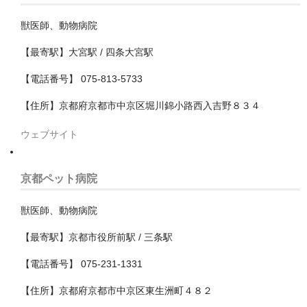
北区
獣医師、動物病院
千代田区
【最寄駅】大宮駅 / 四条大宮駅
台東区
【電話番号】 075-813-5733
品川区
【住所】京都府京都市中京区堀川錦小路西入吉野８３４
国分寺市
ウェブサイト
国立市
京都ペット病院
墨田区
墨田区
獣医師、動物病院
多摩市
【最寄駅】京都市役所前駅 / 三条駅
【電話番号】 075-231-1331
大田区
【住所】京都府京都市中京区東生洲町４８２
小平市