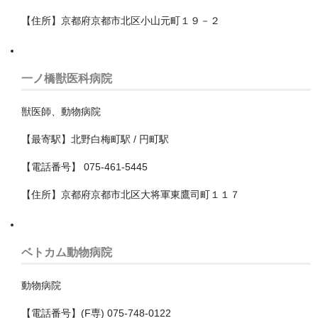
船橋市
【住所】京都府京都市北区小山元町１９－２
茂原市
袖ケ浦市
一ノ橋獣医科病院
野田市
獣医師、動物病院
銚子市
【最寄駅】北野白梅町駅 / 円町駅
鎌ケ谷市
【電話番号】 075-461-5445
長生郡一宮町
【住所】京都府京都市北区大将軍東鷹司町１１７
長生郡長柄町
長生郡長生村
ベトカム動物病院
館山市
動物病院
香取市
【電話番号】(F専) 075-748-0122