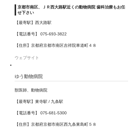
京都市南区、ＪＲ西大路駅近くの動物病院 歯科治療もお任
川崎市
せ下さい
【最寄駅】西大路駅
中原区
【電話番号】 075-693-3822
多摩区
【住所】京都府京都市南区吉祥院車道町４８
宮前区
ウェブサイト
川崎区
幸区
ゆう動物病院
高津区
獣医師、動物病院
麻生区
【最寄駅】東寺駅 / 九条駅
平塚市
【電話番号】 075-681-5300
横浜市
【住所】京都府京都市南区西九条東島町５８