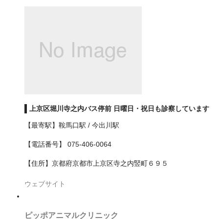
戸田市
所沢市
新座市
日高市
朝霞市
上京区堀川寺之内バス停前 日曜日・祝日も診察しています
本庄市
【最寄駅】鞍馬口駅 / 今出川駅
東松山市
【電話番号】 075-406-0064
桶川市
【住所】京都府京都市上京区寺之内竪町６９５
比企郡小川町
ウェブサイト
比企郡嵐山町
ピッポアニマルクリニック
比企郡鳩山町