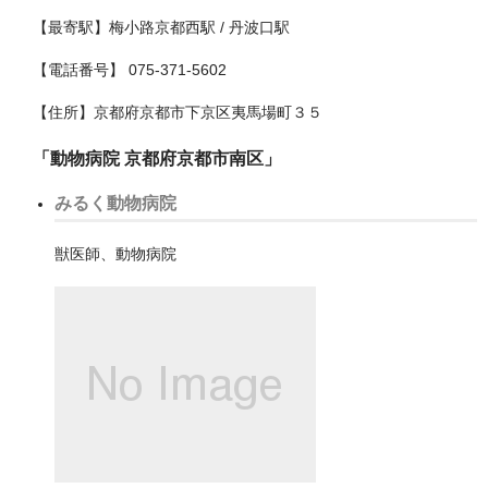
足立区
【最寄駅】梅小路京都西駅 / 丹波口駅
【電話番号】 075-371-5602
青梅市
【住所】京都府京都市下京区夷馬場町３５
栃木県
「動物病院 京都府京都市南区」
宇都宮市
みるく動物病院
沖縄県
獣医師、動物病院
滋賀県
熊本県
石川県
神奈川県
大和市
小田原市