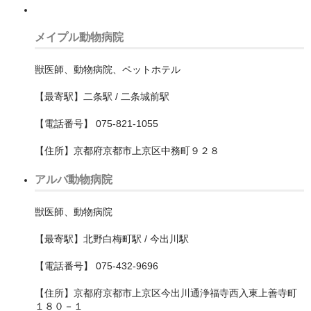
行田市
越谷市
メイプル動物病院
飯能市
獣医師、動物病院、ペットホテル
鴻巣市
【最寄駅】二条駅 / 二条城前駅
鶴ヶ島市
【電話番号】 075-821-1055
【住所】京都府京都市上京区中務町９２８
大分県
アルバ動物病院
大阪府
三島郡島本町
獣医師、動物病院
【最寄駅】北野白梅町駅 / 今出川駅
交野市
【電話番号】 075-432-9696
八尾市
【住所】京都府京都市上京区今出川通浄福寺西入東上善寺町
南河内郡河南町
１８０－１