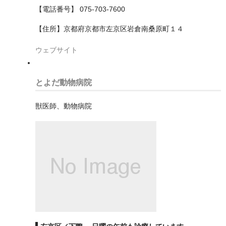
大阪市東住吉区
【電話番号】 075-703-7600
大阪市東成区
【住所】京都府京都市左京区岩倉南桑原町１４
大阪市東淀川区
ウェブサイト
大阪市此花区
とよだ動物病院
大阪市浪速区
獣医師、動物病院
大阪市淀川区
大阪市港区
大阪市生野区
大阪市福島区
大阪市西区
大阪市西成区