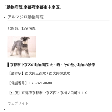
瑞穂区
「動物病院 京都府京都市中京区」
緑区
アルマジロ動物病院
西区
獣医師、動物病院
名古屋市以外
安城市
岡崎市
京都市中京区の動物病院 犬・猫・その他小動物の診療
日進市
【最寄駅】西大路三条駅 / 西大路御池駅
春日井市
【電話番号】 075-821-0680
瀬戸市
【住所】京都府京都市中京区西ノ京樋ノ口町１１９
豊川市
ウェブサイト
豊橋市