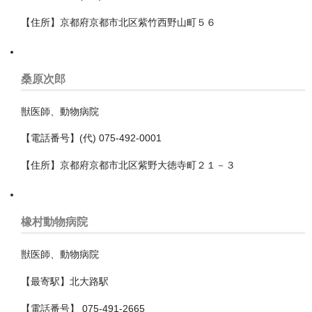
香取郡多古町
【住所】京都府京都市北区紫竹西野山町５６
鴨川市
和歌山県
桑原次郎
埼玉県
獣医師、動物病院
さいたま市
【電話番号】(代) 075-492-0001
ふじみ野市
【住所】京都府京都市北区紫野大徳寺町２１－３
三郷市
上尾市
橡村動物病院
久喜市
獣医師、動物病院
児玉郡上里町
【最寄駅】北大路駅
【電話番号】 075-491-2665
児玉郡神川町