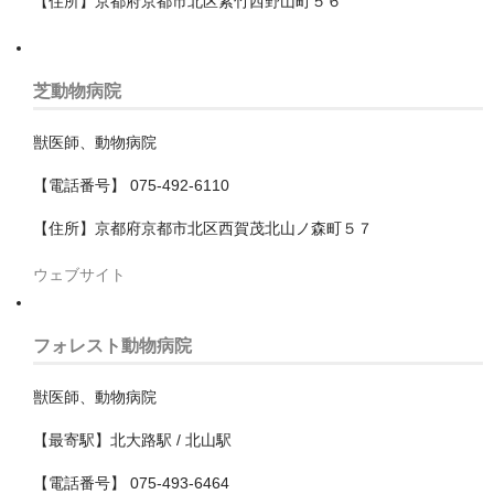
【住所】京都府京都市北区紫竹西野山町５６
我孫子市
旭市
芝動物病院
木更津市
獣医師、動物病院
東金市
【電話番号】 075-492-6110
松戸市
【住所】京都府京都市北区西賀茂北山ノ森町５７
柏市
ウェブサイト
流山市
フォレスト動物病院
浦安市
獣医師、動物病院
白井市
【最寄駅】北大路駅 / 北山駅
習志野市
【電話番号】 075-493-6464