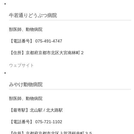
中央区
牛若通りどうぶつ病院
稲毛区
緑区
獣医師、動物病院
美浜区
【電話番号】 075-491-4747
【住所】京都府京都市北区大宮南林町２
花見川区
ウェブサイト
若葉区
南房総市
みやけ動物病院
印旛郡栄町
獣医師、動物病院
印旛郡酒々井町
【最寄駅】北山駅 / 北大路駅
印西市
【電話番号】 075-721-1102
君津市
【住所】京都府京都市北区上賀茂桜井町３５