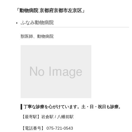
吹田市
「動物病院 京都府京都市左京区」
和泉市
ふなみ動物病院
四條畷市
獣医師、動物病院
堺市
中区
北区
南区
堺区
東区
丁寧な診療を心がけています。土・日・祝日も診療。
【最寄駅】岩倉駅 / 八幡前駅
美原区
【電話番号】 075-721-0543
西区