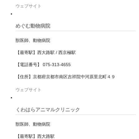
中区
ウェブサイト
保土ケ谷区
めぐむ動物病院
南区
獣医師、動物病院
戸塚区
【最寄駅】西大路駅 / 西京極駅
旭区
【電話番号】 075-313-4655
栄区
【住所】京都府京都市南区吉祥院中河原里北町４９
泉区
ウェブサイト
港北区
港南区
くわはらアニマルクリニック
瀬谷区
獣医師、動物病院
磯子区
【最寄駅】西大路駅