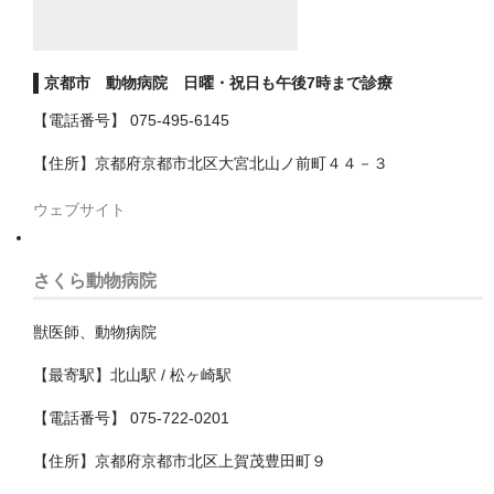
神戸市
京都市 動物病院 日曜・祝日も午後7時まで診療
神戸市以外
【電話番号】 075-495-6145
千葉県
【住所】京都府京都市北区大宮北山ノ前町４４－３
いすみ市
ウェブサイト
佐倉市
八千代市
さくら動物病院
八街市
獣医師、動物病院
勝浦市
【最寄駅】北山駅 / 松ヶ崎駅
匝瑳市
【電話番号】 075-722-0201
千葉市
【住所】京都府京都市北区上賀茂豊田町９