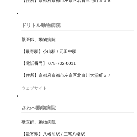
【住所】京都府京都市左京区岩倉三宅町３５８
泉大津市
箕面市
ドリトル動物病院
羽曳野市
獣医師、動物病院
茨木市
【最寄駅】茶山駅 / 元田中駅
藤井寺市
【電話番号】 075-702-0011
豊中市
【住所】京都府京都市左京区北白川大堂町５７
豊能郡豊能町
ウェブサイト
貝塚市
門真市
さわべ動物病院
阪南市
獣医師、動物病院
高槻市
【最寄駅】八幡前駅 / 三宅八幡駅