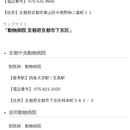
【電話番号】 075-531-9666
福生市
【住所】京都府京都市東山区今熊野椥ノ森町１１
稲城市
ウェブサイト
立川市
「動物病院 京都府京都市下京区」
練馬区
羽村市
京都中央動物病院
荒川区
獣医師、動物病院
葛飾区
【最寄駅】四条大宮駅 / 五条駅
西多摩郡瑞穂町
【電話番号】 075-821-1020
西東京市
【住所】京都府京都市下京区柿本町５８２－３
吉田動物病院
調布市
豊島区
獣医師、動物病院