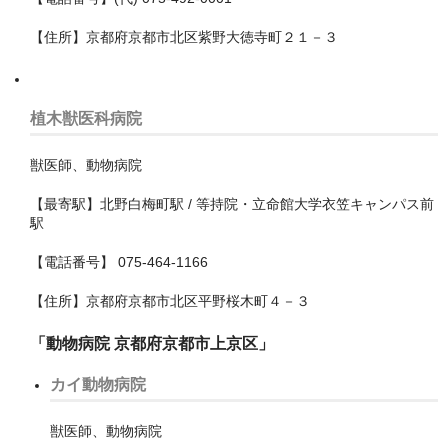
北足立郡伊奈町
【住所】京都府京都市北区紫野大徳寺町２１－３
南埼玉郡宮代町
吉川市
植木獣医科病院
和光市
獣医師、動物病院
坂戸市
【最寄駅】北野白梅町駅 / 等持院・立命館大学衣笠キャンパス前
大里郡寄居町
駅
富士見市
【電話番号】 075-464-1166
【住所】京都府京都市北区平野桜木町４－３
川口市
「動物病院 京都府京都市上京区」
川越市
カイ動物病院
幸手市
志木市
獣医師、動物病院