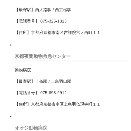
【最寄駅】西大路駅 / 西京極駅
緑区
【電話番号】 075-325-1313
茅ヶ崎市
【住所】京都府京都市南区吉祥院宮ノ西町１１
藤沢市
鎌倉市
京都夜間動物救急センター
福井県
動物病院
福岡県
【最寄駅】十条駅 / 上鳥羽口駅
福島県
【電話番号】 075-693-9912
秋田県
【住所】京都府京都市南区上鳥羽仏現寺町１１
群馬県
茨城県
オオジ動物病院