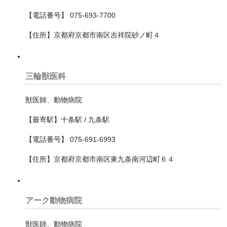
神奈川区
【電話番号】 075-693-7700
緑区
【住所】京都府京都市南区吉祥院砂ノ町４
西区
都筑区
三輪獣医科
金沢区
獣医師、動物病院
青葉区
【最寄駅】十条駅 / 九条駅
【電話番号】 075-691-6993
鶴見区
【住所】京都府京都市南区東九条南河辺町６４
横須賀市
相模原市
アーク動物病院
中央区
獣医師、動物病院
南区