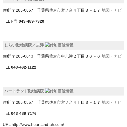
戸田市
住所
〒285-0857 千葉県佐倉市宮ノ台４丁目３－１７
地図・ナビ
所沢市
TEL
F専
043-489-7320
新座市
日高市
しらい動物病院／志津
朝霞市
住所
〒285-0843 千葉県佐倉市中志津２丁目３６－６
地図・ナビ
本庄市
TEL
043-462-1122
東松山市
桶川市
ハートランド動物病院
比企郡小川町
住所
〒285-0857 千葉県佐倉市宮ノ台４丁目３－１７
地図・ナビ
TEL
043-489-7176
比企郡嵐山町
URL
http://www.heartland-ah.com/
比企郡鳩山町