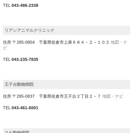
TEL
043-486-2338
香取郡多古町
鴨川市
リアンアニマルクリニック
和歌山県
住所
〒285-0854 千葉県佐倉市上座６８４－２－１０２
地図・ナ
埼玉県
ビ
さいたま市
TEL
043-235-7835
ふじみ野市
三郷市
王子台動物病院
上尾市
住所
〒285-0837 千葉県佐倉市王子台２丁目２－７
地図・ナビ
久喜市
TEL
043-461-6001
児玉郡上里町
児玉郡神川町
ＯＫ動物病院