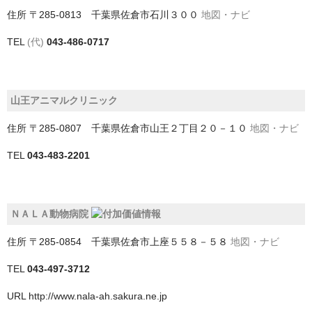
住所
〒285-0813 千葉県佐倉市石川３００
地図・ナビ
我孫子市
TEL
(代)
043-486-0717
旭市
木更津市
山王アニマルクリニック
東金市
住所
〒285-0807 千葉県佐倉市山王２丁目２０－１０
地図・ナビ
松戸市
TEL
043-483-2201
柏市
流山市
ＮＡＬＡ動物病院
浦安市
住所
〒285-0854 千葉県佐倉市上座５５８－５８
地図・ナビ
白井市
TEL
043-497-3712
習志野市
URL
http://www.nala-ah.sakura.ne.jp