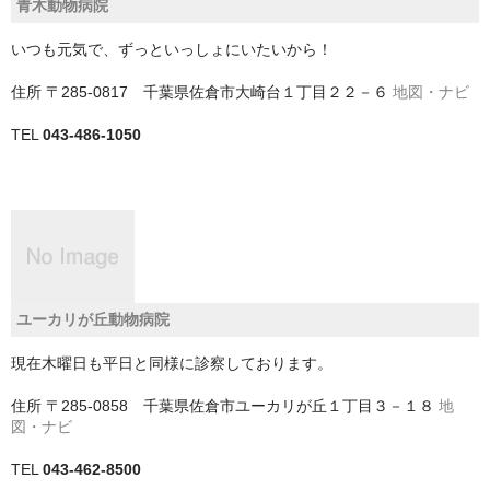
青木動物病院
中央区
いつも元気で、ずっといっしょにいたいから！
稲毛区
住所
〒285-0817 千葉県佐倉市大崎台１丁目２２－６
地図・ナビ
緑区
TEL
043-486-1050
美浜区
花見川区
若葉区
南房総市
ユーカリが丘動物病院
印旛郡栄町
現在木曜日も平日と同様に診察しております。
印旛郡酒々井町
住所
〒285-0858 千葉県佐倉市ユーカリが丘１丁目３－１８
地
印西市
図・ナビ
TEL
043-462-8500
君津市