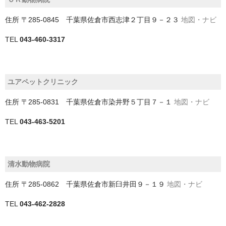
児玉郡美里町
住所
〒285-0845 千葉県佐倉市西志津２丁目９－２３
地図・ナビ
TEL
043-460-3317
入間市
入間郡三芳町
ユアペットクリニック
入間郡毛呂山町
住所
〒285-0831 千葉県佐倉市染井野５丁目７－１
地図・ナビ
入間郡越生町
TEL
043-463-5201
八潮市
加須市
清水動物病院
北本市
住所
〒285-0862 千葉県佐倉市新臼井田９－１９
地図・ナビ
北葛飾郡杉戸町
TEL
043-462-2828
北葛飾郡松伏町