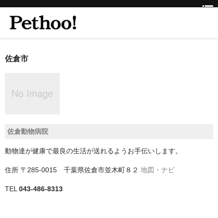
ホーム
佐倉市
BEAUTY
CLINIC
三重県
佐倉動物病院
京都府
動物達が健康で最良の生活が送れるようお手伝いします。
京都市
住所
〒285-0015 千葉県佐倉市並木町８２
地図・ナビ
京都市以外
TEL
043-486-8313
兵庫県
神戸市