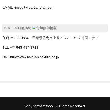
EMAIL
kimiyo@heartland-ah.com
深谷市
熊谷市
ＮＡＬＡ動物病院
狭山市
住所
〒285-0854 千葉県佐倉市上座５５８－５８
地図・ナビ
白岡市
TEL
F専
043-497-3713
秩父市
URL
http://www.nala-ah.sakura.ne.jp
秩父郡小鹿野町
羽生市
草加市
蓮田市
蕨市
Copyright©Pethoo. All Rights Reserved.