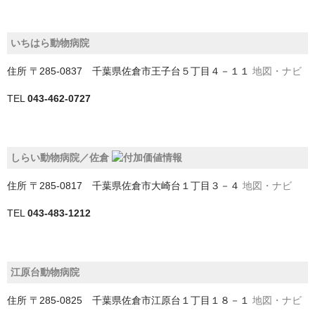
船橋市
茂原市
いちはら動物病院
袖ケ浦市
住所
〒285-0837 千葉県佐倉市王子台５丁目４－１１
地図・ナビ
野田市
TEL
043-462-0727
銚子市
鎌ケ谷市
しらい動物病院／佐倉
長生郡一宮町
住所
〒285-0817 千葉県佐倉市大崎台１丁目３－４
地図・ナビ
TEL
043-483-1212
長生郡長柄町
長生郡長生村
江原台動物病院
館山市
住所
〒285-0825 千葉県佐倉市江原台１丁目１８－１
地図・ナビ
香取市