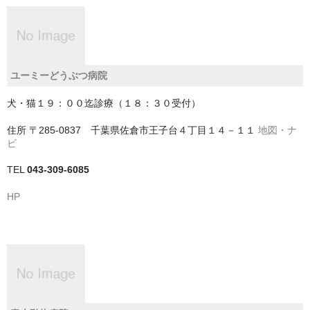
神戸市
神戸市以外
ユーミーどうぶつ病院
千葉県
犬・猫１９：００迄診療（１８：３０受付）
いすみ市
住所
〒285-0837 千葉県佐倉市王子台４丁目１４－１１
地図・ナ
佐倉市
ビ
TEL
043-309-6085
八千代市
HP
八街市
勝浦市
匝瑳市
千葉市