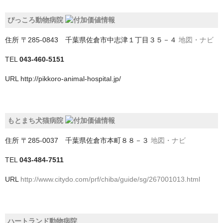
北足立郡伊奈町
ぴっころ動物病院
南埼玉郡宮代町
住所
〒285-0843 千葉県佐倉市中志津１丁目３５－４
地図・ナビ
吉川市
TEL
043-460-5151
和光市
URL
http://pikkoro-animal-hospital.jp/
坂戸市
大里郡寄居町
もとまち犬猫病院
富士見市
住所
〒285-0037 千葉県佐倉市本町８８－３
地図・ナビ
川口市
TEL
043-484-7511
川越市
URL
http://www.citydo.com/prf/chiba/guide/sg/267001013.html
幸手市
志木市
ハートランド動物病院