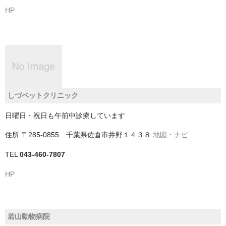
HP
四街道市
大網白里市
富津市
富里市
しづペットクリニック
山武市
日曜日・祝日も午前中診療しています
山武郡九十九里町
住所
〒285-0855 千葉県佐倉市井野１４３８
地図・ナビ
山武郡横芝光町
TEL
043-460-7807
山武郡芝山町
HP
市原市
市川市
若山動物病院
成田市