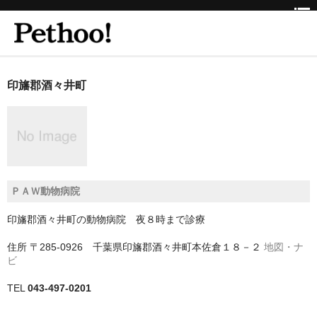
ホーム
印旛郡酒々井町
BEAUTY
CLINIC
三重県
ＰＡＷ動物病院
京都府
印旛郡酒々井町の動物病院 夜８時まで診療
京都市
住所
〒285-0926 千葉県印旛郡酒々井町本佐倉１８－２
地図・ナ
京都市以外
ビ
兵庫県
TEL
043-497-0201
神戸市