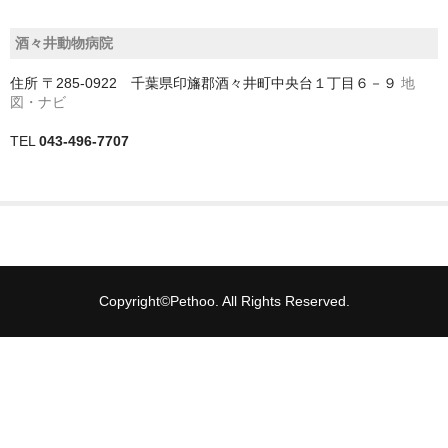
神戸市
酒々井動物病院
神戸市以外
住所
〒285-0922 千葉県印旛郡酒々井町中央台１丁目６－９
地
図・ナビ
千葉県
TEL
043-496-7707
いすみ市
佐倉市
八千代市
八街市
Copyright©Pethoo. All Rights Reserved.
勝浦市
匝瑳市
千葉市