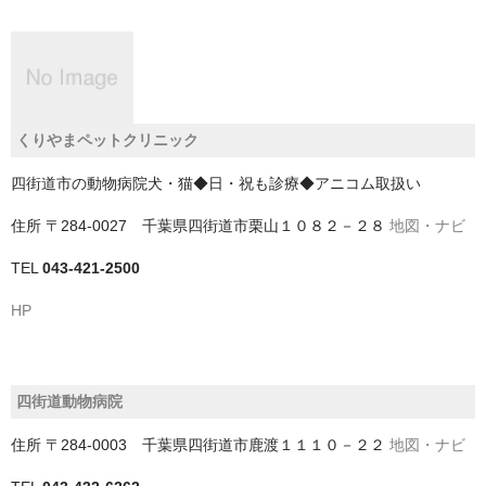
神戸市
神戸市以外
千葉県
くりやまペットクリニック
いすみ市
四街道市の動物病院犬・猫◆日・祝も診療◆アニコム取扱い
佐倉市
住所
〒284-0027 千葉県四街道市栗山１０８２－２８
地図・ナビ
TEL
043-421-2500
八千代市
HP
八街市
勝浦市
四街道動物病院
匝瑳市
住所
〒284-0003 千葉県四街道市鹿渡１１１０－２２
地図・ナビ
千葉市