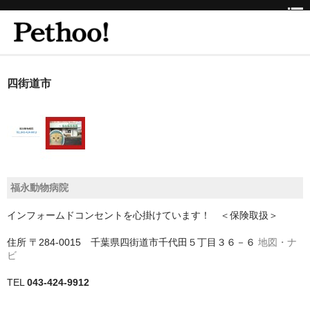
ホーム
四街道市
BEAUTY
CLINIC
三重県
福永動物病院
京都府
インフォームドコンセントを心掛けています！ ＜保険取扱＞
京都市
住所
〒284-0015 千葉県四街道市千代田５丁目３６－６
地図・ナ
京都市以外
ビ
兵庫県
TEL
043-424-9912
神戸市