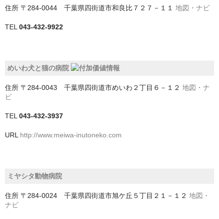
住所
〒284-0044 千葉県四街道市和良比７２７－１１
地図・ナビ
我孫子市
TEL
043-432-9922
旭市
木更津市
めいわ犬と猫の病院
東金市
住所
〒284-0043 千葉県四街道市めいわ２丁目６－１２
地図・ナ
ビ
松戸市
TEL
043-432-3937
柏市
URL
http://www.meiwa-inutoneko.com
流山市
浦安市
ミヤシタ動物病院
白井市
住所
〒284-0024 千葉県四街道市旭ケ丘５丁目２１－１２
地図・
習志野市
ナビ