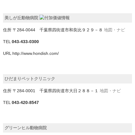
四街道市
美しが丘動物病院
大網白里市
住所
〒284-0044 千葉県四街道市和良比９２９－８
地図・ナビ
富津市
TEL
043-433-0300
富里市
URL
http://www.hondish.com/
山武市
山武郡九十九里町
ひだまりペットクリニック
山武郡横芝光町
住所
〒284-0001 千葉県四街道市大日２８８－１
地図・ナビ
山武郡芝山町
TEL
043-420-8547
市原市
市川市
グリーンヒル動物病院
成田市