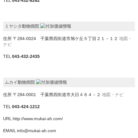
TEL
043-432-6262
中央区
稲毛区
ミヤシタ動物病院
緑区
住所
〒284-0024 千葉県四街道市旭ケ丘５丁目２１－１２
地図・
美浜区
ナビ
花見川区
TEL
043-432-2435
若葉区
南房総市
ムカイ動物病院
印旛郡栄町
住所
〒284-0001 千葉県四街道市大日４６４－２
地図・ナビ
TEL
043-424-1212
印旛郡酒々井町
URL
http://www.mukai-ah.com/
印西市
EMAIL
info@mukai-ah.com
君津市