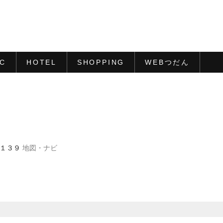
IC
HOTEL
SHOPPING
WEBつだん
尾１３９
地図・ナビ