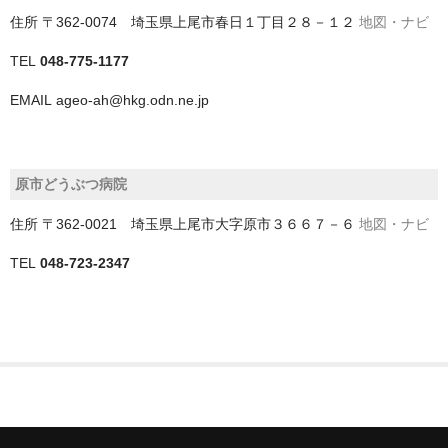
住所
〒362-0074 埼玉県上尾市春日１丁目２８－１２
地図・ナビ
香取郡多古町
TEL
048-775-1177
鴨川市
EMAIL
ageo-ah@hkg.odn.ne.jp
和歌山県
埼玉県
原市どうぶつ病院
さいたま市
住所
〒362-0021 埼玉県上尾市大字原市３６６７－６
地図・ナビ
ふじみ野市
TEL
048-723-2347
三郷市
上尾市
久喜市
児玉郡上里町
児玉郡神川町