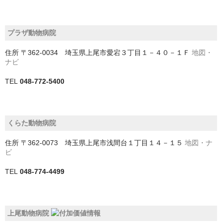
船橋市
茂原市
プラザ動物病院
袖ケ浦市
住所
〒362-0034 埼玉県上尾市愛宕３丁目１－４０－１Ｆ
地図・
ナビ
野田市
TEL
048-772-5400
銚子市
鎌ケ谷市
くらた動物病院
長生郡一宮町
住所
〒362-0073 埼玉県上尾市浅間台１丁目１４－１５
地図・ナ
長生郡長柄町
ビ
長生郡長生村
TEL
048-774-4499
館山市
香取市
上尾動物病院