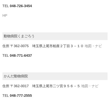
四街道市
TEL
048-726-3454
HP
大網白里市
富津市
動物病院くまごろう
富里市
住所
〒362-0075 埼玉県上尾市柏座２丁目３－１０
地図・ナビ
山武市
TEL
048-771-6437
山武郡九十九里町
山武郡横芝光町
かんだ動物病院
山武郡芝山町
住所
〒362-0017 埼玉県上尾市二ツ宮９５６－５
地図・ナビ
市原市
TEL
048-777-2555
市川市
成田市