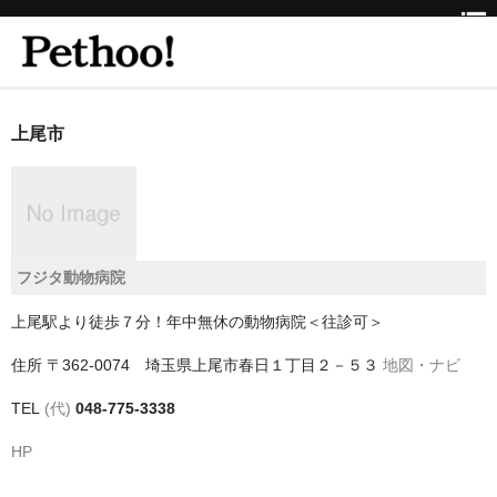
ホーム
上尾市
BEAUTY
CLINIC
三重県
フジタ動物病院
京都府
上尾駅より徒歩７分！年中無休の動物病院＜往診可＞
京都市
住所
〒362-0074 埼玉県上尾市春日１丁目２－５３
地図・ナビ
京都市以外
TEL
(代)
048-775-3338
兵庫県
HP
神戸市