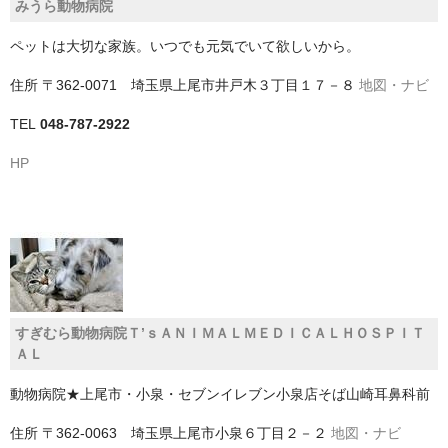
みうら動物病院
中央区
ペットは大切な家族。いつでも元気でいて欲しいから。
稲毛区
住所
〒362-0071 埼玉県上尾市井戸木３丁目１７－８
地図・ナビ
緑区
TEL
048-787-2922
美浜区
HP
花見川区
若葉区
南房総市
印旛郡栄町
すぎむら動物病院Ｔ’ｓＡＮＩＭＡＬＭＥＤＩＣＡＬＨＯＳＰＩＴ
印旛郡酒々井町
ＡＬ
印西市
動物病院★上尾市・小泉・セブンイレブン小泉店そば山崎耳鼻科前
君津市
住所
〒362-0063 埼玉県上尾市小泉６丁目２－２
地図・ナビ