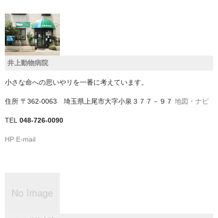
神戸市
神戸市以外
千葉県
井上動物病院
いすみ市
小さな命への思いやリを一番に考えています。
佐倉市
住所
〒362-0063 埼玉県上尾市大字小泉３７７－９７
地図・ナビ
TEL
048-726-0090
八千代市
HP
E-mail
八街市
勝浦市
匝瑳市
千葉市