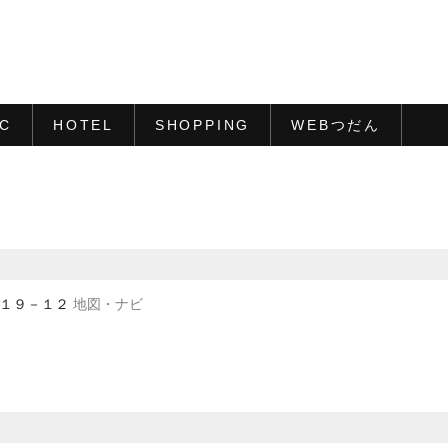
IC
HOTEL
SHOPPING
WEBつだん
目１９－１２
地図・ナビ