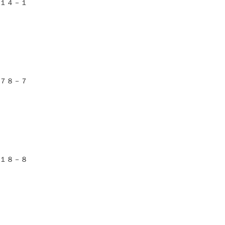
目１４－１
３７８－７
目１８－８