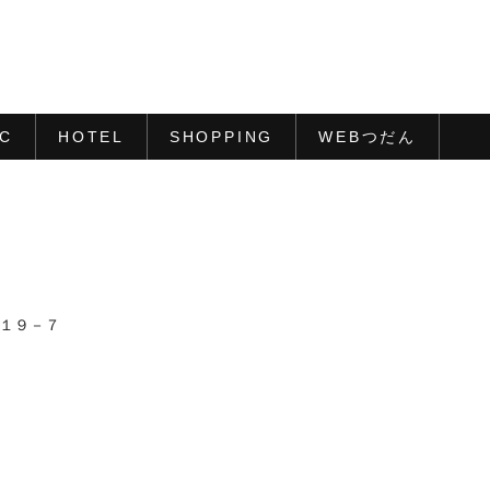
IC
HOTEL
SHOPPING
WEBつだん
目１９－７