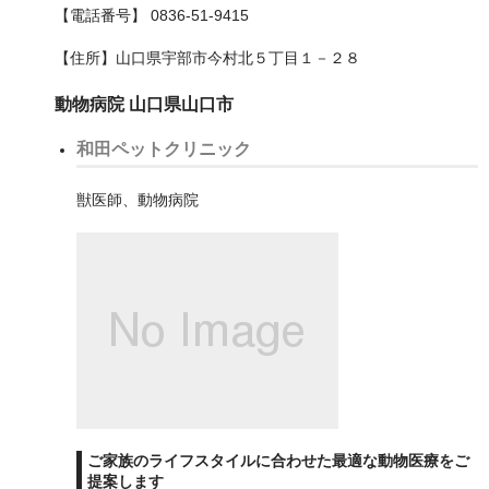
【電話番号】 0836-51-9415
瑞穂区
【住所】山口県宇部市今村北５丁目１－２８
緑区
動物病院 山口県山口市
西区
和田ペットクリニック
名古屋市以外
獣医師、動物病院
安城市
岡崎市
日進市
春日井市
瀬戸市
豊川市
ご家族のライフスタイルに合わせた最適な動物医療をご
提案します
豊橋市