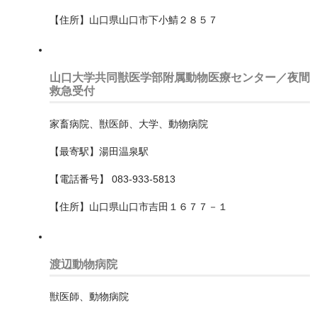
【住所】山口県山口市下小鯖２８５７
緑区
茅ヶ崎市
山口大学共同獣医学部附属動物医療センター／夜間
藤沢市
救急受付
鎌倉市
家畜病院、獣医師、大学、動物病院
福井県
【最寄駅】湯田温泉駅
福岡県
【電話番号】 083-933-5813
福島県
【住所】山口県山口市吉田１６７７－１
秋田県
渡辺動物病院
群馬県
茨城県
獣医師、動物病院