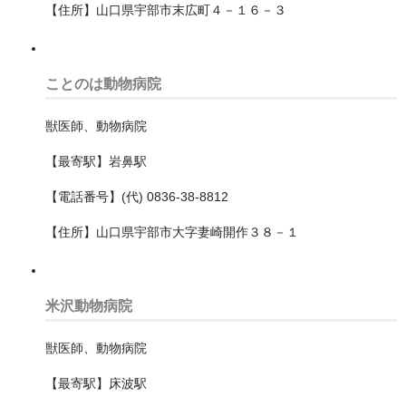
中村区
【住所】山口県宇部市末広町４－１６－３
北区
ことのは動物病院
千種区
南区
獣医師、動物病院
名東区
【最寄駅】岩鼻駅
【電話番号】(代) 0836-38-8812
天白区
【住所】山口県宇部市大字妻崎開作３８－１
守山区
昭和区
米沢動物病院
東区
獣医師、動物病院
港区
【最寄駅】床波駅
熱田区