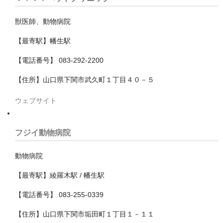
神戸市
獣医師、動物病院
神戸市以外
【最寄駅】幡生駅
【電話番号】 083-292-2200
千葉県
【住所】山口県下関市武久町１丁目４０－５
いすみ市
ウェブサイト
佐倉市
八千代市
フジイ動物病院
八街市
動物病院
勝浦市
【最寄駅】綾羅木駅 / 幡生駅
匝瑳市
【電話番号】 083-255-0339
千葉市
【住所】山口県下関市垢田町１丁目１－１１