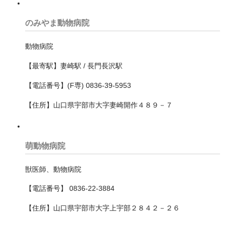
泉大津市
のみやま動物病院
箕面市
動物病院
羽曳野市
【最寄駅】妻崎駅 / 長門長沢駅
茨木市
【電話番号】(F専) 0836-39-5953
藤井寺市
【住所】山口県宇部市大字妻崎開作４８９－７
豊中市
豊能郡豊能町
萌動物病院
貝塚市
獣医師、動物病院
門真市
【電話番号】 0836-22-3884
阪南市
【住所】山口県宇部市大字上宇部２８４２－２６
高槻市