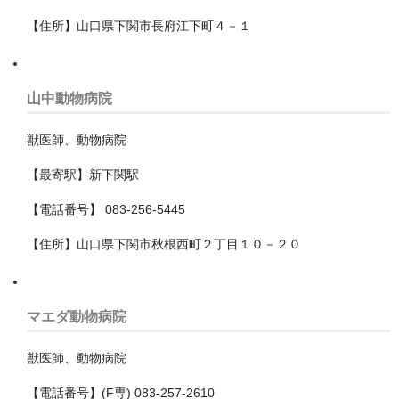
船橋市
【住所】山口県下関市長府江下町４－１
茂原市
袖ケ浦市
山中動物病院
野田市
獣医師、動物病院
銚子市
【最寄駅】新下関駅
鎌ケ谷市
【電話番号】 083-256-5445
長生郡一宮町
【住所】山口県下関市秋根西町２丁目１０－２０
長生郡長柄町
長生郡長生村
マエダ動物病院
館山市
獣医師、動物病院
香取市
【電話番号】(F専) 083-257-2610