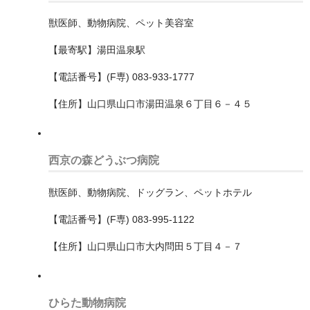
福生市
獣医師、動物病院、ペット美容室
稲城市
【最寄駅】湯田温泉駅
立川市
【電話番号】(F専) 083-933-1777
練馬区
【住所】山口県山口市湯田温泉６丁目６－４５
羽村市
荒川区
西京の森どうぶつ病院
葛飾区
獣医師、動物病院、ドッグラン、ペットホテル
西多摩郡瑞穂町
【電話番号】(F専) 083-995-1122
西東京市
【住所】山口県山口市大内問田５丁目４－７
調布市
豊島区
ひらた動物病院