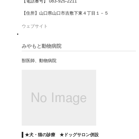
【電話番号】 083-925-2211
小金井市
【住所】山口県山口市吉敷下東４丁目１－５
府中市
ウェブサイト
文京区
みやもと動物病院
新宿区
日野市
獣医師、動物病院
昭島市
杉並区
東久留米市
東大和市
東村山市
★犬・猫の診療 ★ドッグサロン併設
板橋区