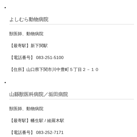
中央区
稲毛区
よしむら動物病院
緑区
獣医師、動物病院
美浜区
【最寄駅】新下関駅
花見川区
【電話番号】 083-251-5100
若葉区
【住所】山口県下関市川中豊町５丁目２－１０
南房総市
印旛郡栄町
山縣獣医科病院／垢田病院
印旛郡酒々井町
獣医師、動物病院
印西市
【最寄駅】幡生駅 / 綾羅木駅
君津市
【電話番号】 083-252-7171