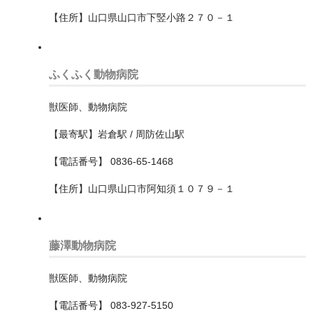
神奈川区
【住所】山口県山口市下竪小路２７０－１
緑区
ふくふく動物病院
西区
都筑区
獣医師、動物病院
金沢区
【最寄駅】岩倉駅 / 周防佐山駅
【電話番号】 0836-65-1468
青葉区
【住所】山口県山口市阿知須１０７９－１
鶴見区
横須賀市
藤澤動物病院
相模原市
獣医師、動物病院
中央区
【電話番号】 083-927-5150
南区