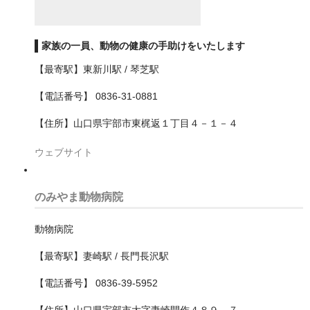
吹田市
和泉市
家族の一員、動物の健康の手助けをいたします
【最寄駅】東新川駅 / 琴芝駅
四條畷市
【電話番号】 0836-31-0881
堺市
【住所】山口県宇部市東梶返１丁目４－１－４
中区
ウェブサイト
北区
南区
のみやま動物病院
堺区
動物病院
東区
【最寄駅】妻崎駅 / 長門長沢駅
美原区
【電話番号】 0836-39-5952
西区