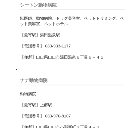
シートン動物病院
川崎市
獣医師、動物病院、ドッグ美容室、ペットトリミング、ペ
中原区
ット美容室、ペットホテル
多摩区
【最寄駅】湯田温泉駅
【電話番号】 083-933-1177
宮前区
【住所】山口県山口市湯田温泉６丁目６－４５
川崎区
幸区
ナナ動物病院
高津区
動物病院
麻生区
【最寄駅】上郷駅
平塚市
【電話番号】 083-976-8107
横浜市
【住所】山口県山口市小郡新町３丁目４－３