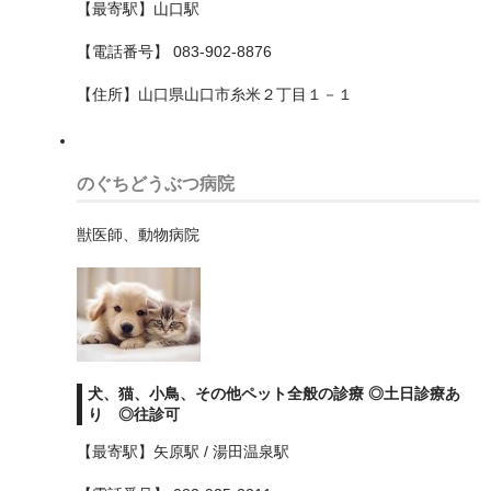
【最寄駅】山口駅
北区
【電話番号】 083-902-8876
千代田区
【住所】山口県山口市糸米２丁目１－１
台東区
品川区
のぐちどうぶつ病院
国分寺市
獣医師、動物病院
国立市
墨田区
墨田区
多摩市
犬、猫、小鳥、その他ペット全般の診療 ◎土日診療あ
り ◎往診可
大田区
【最寄駅】矢原駅 / 湯田温泉駅
小平市