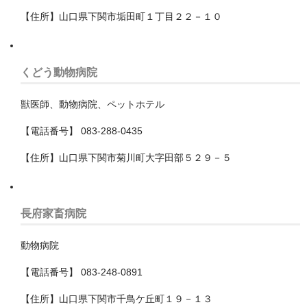
四街道市
【住所】山口県下関市垢田町１丁目２２－１０
大網白里市
くどう動物病院
富津市
富里市
獣医師、動物病院、ペットホテル
【電話番号】 083-288-0435
山武市
【住所】山口県下関市菊川町大字田部５２９－５
山武郡九十九里町
山武郡横芝光町
長府家畜病院
山武郡芝山町
動物病院
市原市
【電話番号】 083-248-0891
市川市
【住所】山口県下関市千鳥ケ丘町１９－１３
成田市