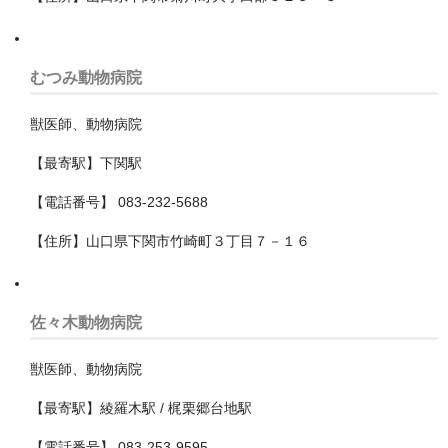
児玉郡美里町
むつみ動物病院
入間市
入間郡三芳町
獣医師、動物病院
【最寄駅】下関駅
入間郡毛呂山町
【電話番号】 083-232-5688
入間郡越生町
【住所】山口県下関市竹崎町３丁目７－１６
八潮市
加須市
佐々木動物病院
北本市
獣医師、動物病院
北葛飾郡杉戸町
【最寄駅】綾羅木駅 / 梶栗郷台地駅
北葛飾郡松伏町
【電話番号】 083-253-9595