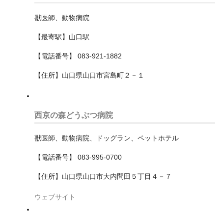
足立区
獣医師、動物病院
青梅市
【最寄駅】山口駅
栃木県
【電話番号】 083-921-1882
宇都宮市
【住所】山口県山口市宮島町２－１
沖縄県
滋賀県
西京の森どうぶつ病院
熊本県
獣医師、動物病院、ドッグラン、ペットホテル
石川県
【電話番号】 083-995-0700
【住所】山口県山口市大内問田５丁目４－７
神奈川県
ウェブサイト
大和市
小田原市