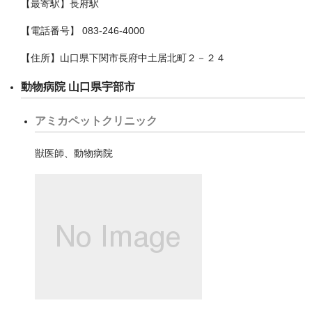
【最寄駅】長府駅
深谷市
【電話番号】 083-246-4000
熊谷市
【住所】山口県下関市長府中土居北町２－２４
狭山市
動物病院 山口県宇部市
白岡市
アミカペットクリニック
秩父市
獣医師、動物病院
秩父郡小鹿野町
羽生市
草加市
蓮田市
蕨市