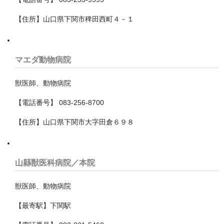
北足立郡伊奈町
【住所】山口県下関市稗田西町４－１
南埼玉郡宮代町
吉川市
マエダ動物病院
和光市
獣医師、動物病院
坂戸市
【電話番号】 083-256-8700
大里郡寄居町
【住所】山口県下関市大字田倉６９８
富士見市
川口市
山縣獣医科病院／本院
川越市
獣医師、動物病院
幸手市
【最寄駅】下関駅
志木市