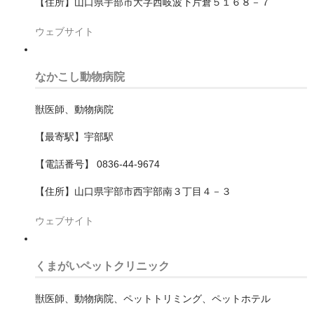
【住所】山口県宇部市大字西岐波下片倉５１６８－７
大阪市東住吉区
ウェブサイト
大阪市東成区
大阪市東淀川区
なかこし動物病院
大阪市此花区
獣医師、動物病院
大阪市浪速区
【最寄駅】宇部駅
大阪市淀川区
【電話番号】 0836-44-9674
大阪市港区
【住所】山口県宇部市西宇部南３丁目４－３
大阪市生野区
ウェブサイト
大阪市福島区
くまがいペットクリニック
大阪市西区
獣医師、動物病院、ペットトリミング、ペットホテル
大阪市西成区