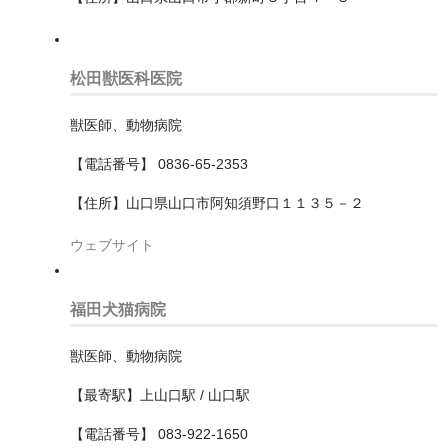
中区
保土ケ谷区
松田獣医科医院
南区
獣医師、動物病院
戸塚区
【電話番号】 0836-65-2353
旭区
【住所】山口県山口市阿知須野口１１３５－２
栄区
ウェブサイト
泉区
港北区
福田犬猫病院
港南区
獣医師、動物病院
瀬谷区
【最寄駅】上山口駅 / 山口駅
磯子区
【電話番号】 083-922-1650