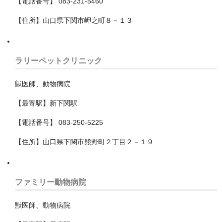
【電話番号】 083-231-5460
戸田市
【住所】山口県下関市岬之町８－１３
所沢市
新座市
ラリーペットクリニック
日高市
獣医師、動物病院
朝霞市
【最寄駅】新下関駅
本庄市
【電話番号】 083-250-5225
東松山市
【住所】山口県下関市熊野町２丁目２－１９
桶川市
比企郡小川町
ファミリー動物病院
比企郡嵐山町
獣医師、動物病院
比企郡鳩山町