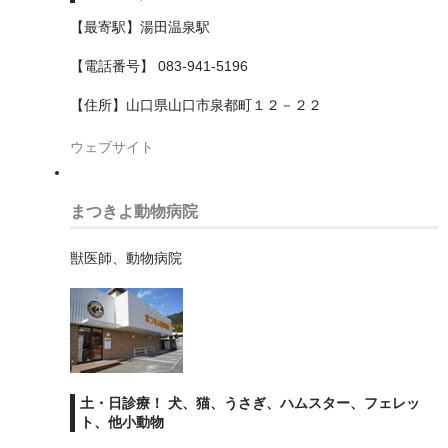
【最寄駅】湯田温泉駅
豊田市
【電話番号】 083-941-5196
新潟県
【住所】山口県山口市泉都町１２－２２
東京都
ウェブサイト
あきる野市
三鷹市
まつきよ動物病院
世田谷区
獣医師、動物病院
中央区
中野区
八丈島ほか
土・日診療！ 犬、猫、うさぎ、ハムスター、フェレッ
八王子市
ト、他小動物