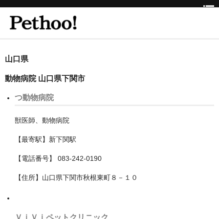
ホーム
山口県
BEAUTY
動物病院 山口県下関市
CLINIC
つ動物病院
三重県
獣医師、動物病院
京都府
【最寄駅】新下関駅
京都市
【電話番号】 083-242-0190
京都市以外
【住所】山口県下関市秋根東町８－１０
兵庫県
神戸市
ＶｉＶｉペットクリニック