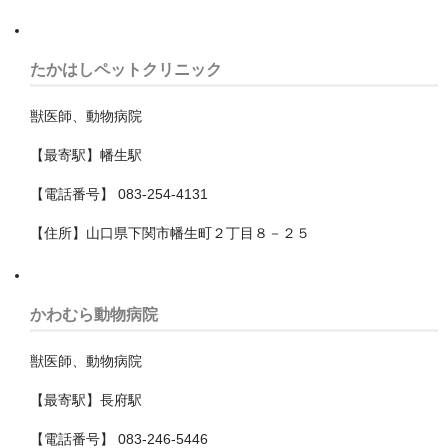
我孫子市
たかはしペットクリニック
旭市
獣医師、動物病院
木更津市
【最寄駅】幡生駅
東金市
【電話番号】 083-254-4131
松戸市
【住所】山口県下関市幡生町２丁目８－２５
柏市
流山市
かわむら動物病院
浦安市
獣医師、動物病院
白井市
【最寄駅】長府駅
習志野市
【電話番号】 083-246-5446