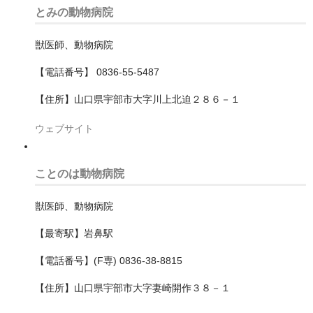
とみの動物病院
松原市
獣医師、動物病院
枚方市
【電話番号】 0836-55-5487
柏原市
【住所】山口県宇部市大字川上北迫２８６－１
池田市
ウェブサイト
河内長野市
泉佐野市
ことのは動物病院
泉北郡忠岡町
獣医師、動物病院
泉南市
【最寄駅】岩鼻駅
【電話番号】(F専) 0836-38-8815
泉南郡熊取町
【住所】山口県宇部市大字妻崎開作３８－１
泉南郡田尻町