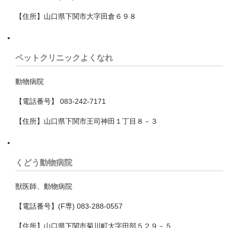
香取郡多古町
【住所】山口県下関市大字田倉６９８
鴨川市
和歌山県
ペットクリニックよくなれ
埼玉県
動物病院
さいたま市
【電話番号】 083-242-7171
ふじみ野市
【住所】山口県下関市王司神田１丁目８－３
三郷市
上尾市
くどう動物病院
久喜市
獣医師、動物病院
児玉郡上里町
【電話番号】(F専) 083-288-0557
児玉郡神川町
【住所】山口県下関市菊川町大字田部５２９－５