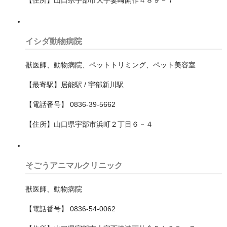
【住所】山口県宇部市大字妻崎開作４８９－７
大東市
大阪市中央区
イシダ動物病院
大阪市住之江区
獣医師、動物病院、ペットトリミング、ペット美容室
大阪市住吉区
【最寄駅】居能駅 / 宇部新川駅
大阪市北区
【電話番号】 0836-39-5662
【住所】山口県宇部市浜町２丁目６－４
大阪市城東区
大阪市大正区
そごうアニマルクリニック
大阪市天王寺区
獣医師、動物病院
大阪市平野区
【電話番号】 0836-54-0062
大阪市旭区