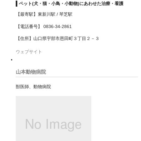
行田市
ペット(犬・猫・小鳥・小動物)にあわせた治療・看護
【最寄駅】東新川駅 / 琴芝駅
越谷市
【電話番号】 0836-34-2861
飯能市
【住所】山口県宇部市恩田町３丁目２－３
鴻巣市
ウェブサイト
鶴ヶ島市
大分県
山本動物病院
大阪府
獣医師、動物病院
三島郡島本町
交野市
八尾市
南河内郡河南町