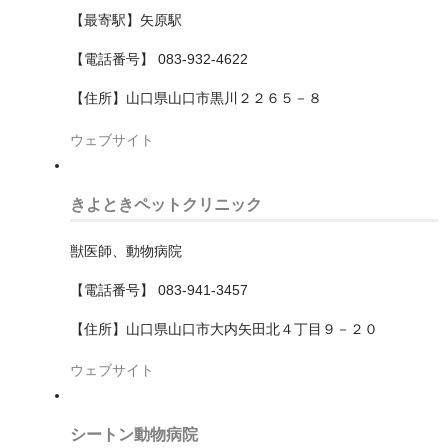
【最寄駅】矢原駅
武蔵村山市
【電話番号】 083-932-4622
武蔵野市
【住所】山口県山口市黒川２２６５－８
江戸川区
ウェブサイト
江東区
きよときペットクリニック
清瀬市
渋谷区
獣医師、動物病院
【電話番号】 083-941-3457
港区
【住所】山口県山口市大内矢田北４丁目９－２０
狛江市
ウェブサイト
町田市
目黒区
シートン動物病院