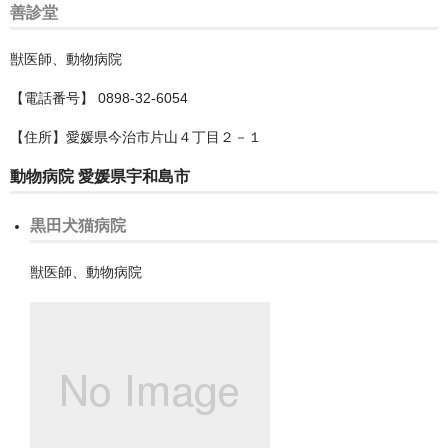
中区
善診堂
保土ケ谷区
獣医師、動物病院
南区
【電話番号】 0898-32-6054
戸塚区
【住所】愛媛県今治市片山４丁目２－１
動物病院 愛媛県宇和島市
旭区
栄区
黒田犬猫病院
泉区
獣医師、動物病院
港北区
港南区
瀬谷区
磯子区