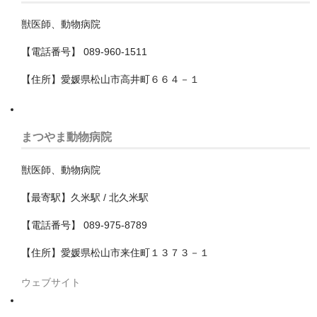
船橋市
獣医師、動物病院
茂原市
【電話番号】 089-960-1511
袖ケ浦市
【住所】愛媛県松山市高井町６６４－１
野田市
銚子市
まつやま動物病院
鎌ケ谷市
獣医師、動物病院
長生郡一宮町
【最寄駅】久米駅 / 北久米駅
長生郡長柄町
【電話番号】 089-975-8789
長生郡長生村
【住所】愛媛県松山市来住町１３７３－１
館山市
ウェブサイト
香取市