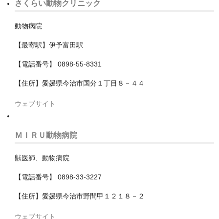
さくらい動物クリニック
武蔵村山市
動物病院
武蔵野市
【最寄駅】伊予富田駅
江戸川区
【電話番号】 0898-55-8331
江東区
【住所】愛媛県今治市国分１丁目８－４４
清瀬市
ウェブサイト
渋谷区
ＭＩＲＵ動物病院
港区
獣医師、動物病院
狛江市
【電話番号】 0898-33-3227
町田市
【住所】愛媛県今治市野間甲１２１８－２
目黒区
ウェブサイト