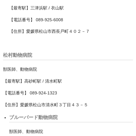
吹田市
【最寄駅】三津浜駅 / 衣山駅
【電話番号】 089-925-6008
和泉市
【住所】愛媛県松山市西長戸町４０２－７
四條畷市
堺市
松村動物病院
中区
獣医師、動物病院
北区
【最寄駅】高砂町駅 / 清水町駅
南区
【電話番号】 089-924-1323
堺区
【住所】愛媛県松山市清水町３丁目４３－５
東区
ブルーバード動物病院
美原区
獣医師、動物病院
西区