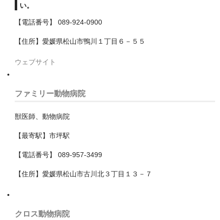
い。
我孫子市
【電話番号】 089-924-0900
旭市
【住所】愛媛県松山市鴨川１丁目６－５５
木更津市
ウェブサイト
東金市
ファミリー動物病院
松戸市
獣医師、動物病院
柏市
【最寄駅】市坪駅
流山市
【電話番号】 089-957-3499
浦安市
【住所】愛媛県松山市古川北３丁目１３－７
白井市
習志野市
クロス動物病院