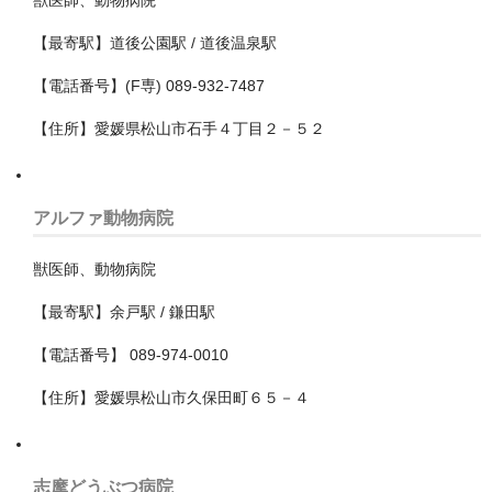
豊田市
【最寄駅】道後公園駅 / 道後温泉駅
【電話番号】(F専) 089-932-7487
新潟県
【住所】愛媛県松山市石手４丁目２－５２
東京都
あきる野市
アルファ動物病院
三鷹市
獣医師、動物病院
世田谷区
【最寄駅】余戸駅 / 鎌田駅
中央区
【電話番号】 089-974-0010
中野区
【住所】愛媛県松山市久保田町６５－４
八丈島ほか
八王子市
志摩どうぶつ病院