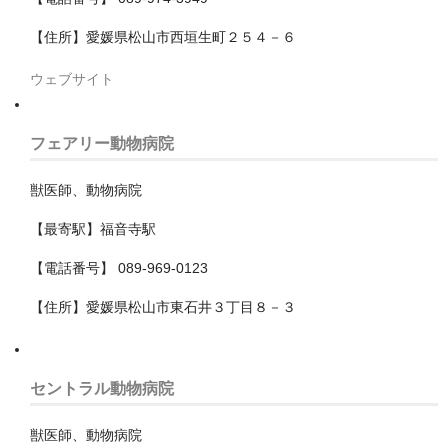
行田市
【住所】愛媛県松山市西垣生町２５４－６
越谷市
ウェブサイト
飯能市
鴻巣市
フェアリー動物病院
鶴ヶ島市
獣医師、動物病院
大分県
【最寄駅】福音寺駅
大阪府
【電話番号】 089-969-0123
三島郡島本町
【住所】愛媛県松山市東石井３丁目８－３
交野市
セントラル動物病院
八尾市
南河内郡河南町
獣医師、動物病院