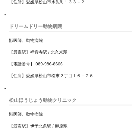
【住所】愛媛県松山市水泥町１３３－２
戸田市
所沢市
ドリームドリー動物病院
新座市
獣医師、動物病院
日高市
【最寄駅】福音寺駅 / 北久米駅
朝霞市
【電話番号】 089-986-8666
本庄市
【住所】愛媛県松山市松末２丁目１６－２６
東松山市
桶川市
松山ほうじょう動物クリニック
比企郡小川町
獣医師、動物病院
比企郡嵐山町
【最寄駅】伊予北条駅 / 柳原駅
比企郡鳩山町