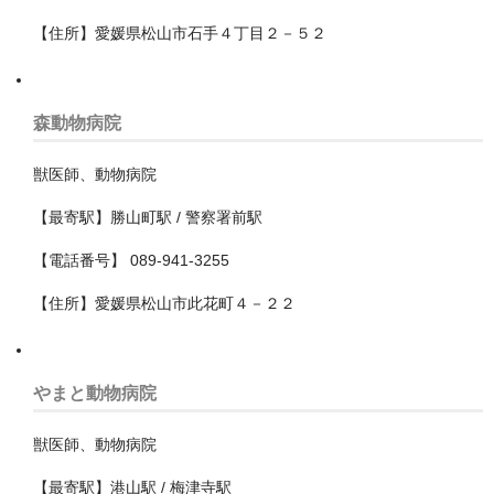
【住所】愛媛県松山市石手４丁目２－５２
島根県
島根県
森動物病院
広島県
獣医師、動物病院
徳島県
【最寄駅】勝山町駅 / 警察署前駅
愛媛県
【電話番号】 089-941-3255
愛知県
【住所】愛媛県松山市此花町４－２２
一宮市
名古屋市
やまと動物病院
中区
獣医師、動物病院
中川区
【最寄駅】港山駅 / 梅津寺駅