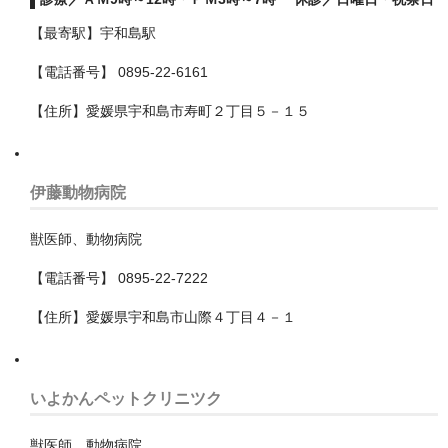
【最寄駅】宇和島駅
緑区
【電話番号】 0895-22-6161
茅ヶ崎市
【住所】愛媛県宇和島市寿町２丁目５－１５
藤沢市
鎌倉市
伊藤動物病院
福井県
獣医師、動物病院
福岡県
【電話番号】 0895-22-7222
福島県
【住所】愛媛県宇和島市山際４丁目４－１
秋田県
群馬県
いよかんペットクリニツク
茨城県
獣医師、動物病院