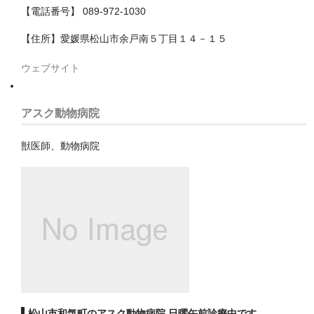
【電話番号】 089-972-1030
神戸市
【住所】愛媛県松山市余戸南５丁目１４－１５
神戸市以外
ウェブサイト
千葉県
アスク動物病院
いすみ市
佐倉市
獣医師、動物病院
八千代市
八街市
勝浦市
匝瑳市
千葉市
松山市和気町のアスク動物病院 日曜午前診療中です