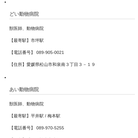
北足立郡伊奈町
どい動物病院
南埼玉郡宮代町
獣医師、動物病院
吉川市
【最寄駅】市坪駅
和光市
【電話番号】 089-905-0021
坂戸市
【住所】愛媛県松山市和泉南３丁目３－１９
大里郡寄居町
富士見市
あい動物病院
川口市
獣医師、動物病院
川越市
【最寄駅】平井駅 / 梅本駅
幸手市
【電話番号】 089-970-5255
志木市