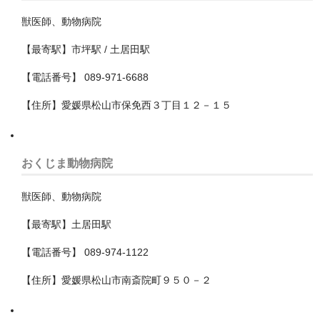
大阪市西淀川区
獣医師、動物病院
大阪市都島区
【最寄駅】市坪駅 / 土居田駅
大阪市阿倍野区
【電話番号】 089-971-6688
【住所】愛媛県松山市保免西３丁目１２－１５
大阪市鶴見区
大阪狭山市
おくじま動物病院
守口市
獣医師、動物病院
富田林市
【最寄駅】土居田駅
寝屋川市
【電話番号】 089-974-1122
岸和田市
【住所】愛媛県松山市南斎院町９５０－２
摂津市
東大阪市