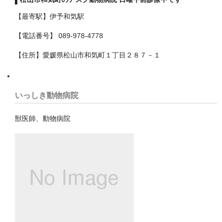
中央区
【最寄駅】伊予和気駅
稲毛区
【電話番号】 089-978-4778
緑区
【住所】愛媛県松山市和気町１丁目２８７－１
美浜区
花見川区
いっしき動物病院
若葉区
獣医師、動物病院
南房総市
印旛郡栄町
印旛郡酒々井町
印西市
君津市