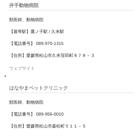
井手動物病院
児玉郡美里町
獣医師、動物病院
入間市
【最寄駅】鷹ノ子駅 / 久米駅
入間郡三芳町
【電話番号】 089-970-1315
入間郡毛呂山町
【住所】愛媛県松山市久米窪田町８７８－３
入間郡越生町
ウェブサイト
八潮市
はなやまペットクリニック
加須市
北本市
獣医師、動物病院
【電話番号】 089-956-0010
北葛飾郡杉戸町
【住所】愛媛県松山市森松町５１１－５
北葛飾郡松伏町