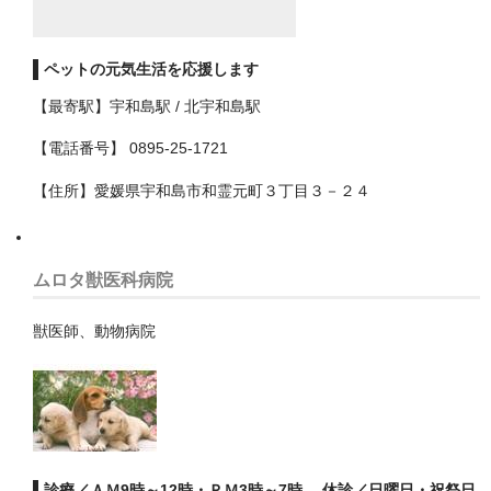
神奈川区
ペットの元気生活を応援します
緑区
【最寄駅】宇和島駅 / 北宇和島駅
西区
【電話番号】 0895-25-1721
都筑区
【住所】愛媛県宇和島市和霊元町３丁目３－２４
金沢区
青葉区
ムロタ獣医科病院
鶴見区
獣医師、動物病院
横須賀市
相模原市
中央区
南区
診療／ＡＭ9時～12時・ＰＭ3時～7時 休診／日曜日・祝祭日