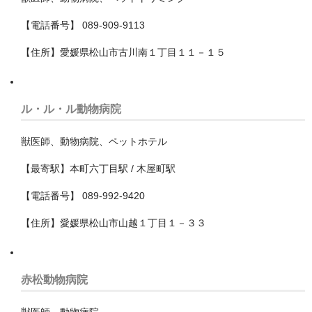
瑞穂区
【電話番号】 089-909-9113
緑区
【住所】愛媛県松山市古川南１丁目１１－１５
西区
名古屋市以外
ル・ル・ル動物病院
安城市
獣医師、動物病院、ペットホテル
岡崎市
【最寄駅】本町六丁目駅 / 木屋町駅
日進市
【電話番号】 089-992-9420
春日井市
【住所】愛媛県松山市山越１丁目１－３３
瀬戸市
赤松動物病院
豊川市
豊橋市
獣医師、動物病院