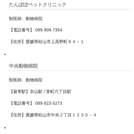
たんぽぽペットクリニック
香取郡多古町
獣医師、動物病院
鴨川市
【電話番号】 089-909-7354
和歌山県
【住所】愛媛県松山市上高野町９４－１
埼玉県
さいたま市
中央動物病院
ふじみ野市
獣医師、動物病院
三郷市
【最寄駅】衣山駅 / 萱町六丁目駅
上尾市
【電話番号】 089-923-5273
久喜市
【住所】愛媛県松山市中央２丁目１２３５－４
児玉郡上里町
児玉郡神川町