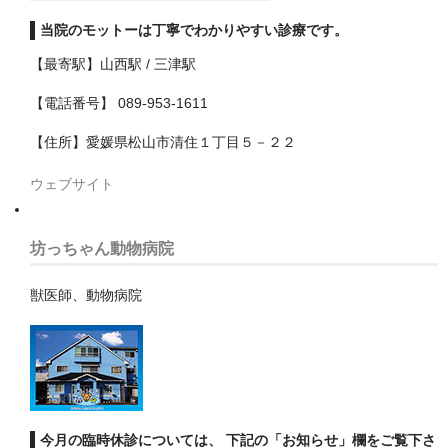
四街道市
当院のモットーは丁寧でわかりやすい診療です。
【最寄駅】山西駅 / 三津駅
大網白里市
【電話番号】 089-953-1611
富津市
【住所】愛媛県松山市清住１丁目５－２２
富里市
ウェブサイト
山武市
山武郡九十九里町
坊っちゃん動物病院
山武郡横芝光町
獣医師、動物病院
山武郡芝山町
市原市
市川市
今月の臨時休診については、 下記の「お知らせ」欄をご覧下さ
成田市