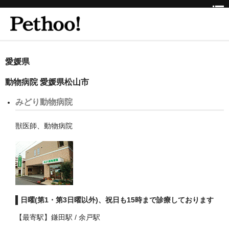
ホーム
愛媛県
BEAUTY
動物病院 愛媛県松山市
CLINIC
みどり動物病院
三重県
獣医師、動物病院
京都府
京都市
京都市以外
日曜(第1・第3日曜以外)、祝日も15時まで診療しております
兵庫県
【最寄駅】鎌田駅 / 余戸駅
神戸市