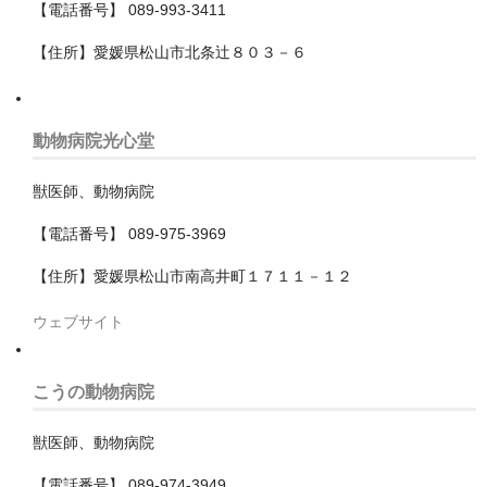
【電話番号】 089-993-3411
深谷市
【住所】愛媛県松山市北条辻８０３－６
熊谷市
狭山市
動物病院光心堂
白岡市
獣医師、動物病院
秩父市
【電話番号】 089-975-3969
秩父郡小鹿野町
【住所】愛媛県松山市南高井町１７１１－１２
羽生市
ウェブサイト
草加市
こうの動物病院
蓮田市
獣医師、動物病院
蕨市
【電話番号】 089-974-3949