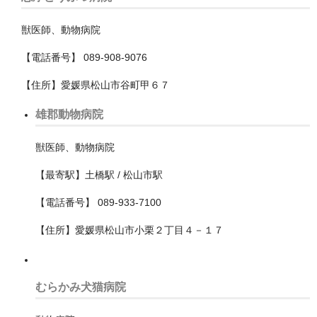
北区
獣医師、動物病院
千代田区
【電話番号】 089-908-9076
台東区
【住所】愛媛県松山市谷町甲６７
品川区
雄郡動物病院
国分寺市
獣医師、動物病院
国立市
【最寄駅】土橋駅 / 松山市駅
墨田区
【電話番号】 089-933-7100
墨田区
【住所】愛媛県松山市小栗２丁目４－１７
多摩市
大田区
むらかみ犬猫病院
小平市