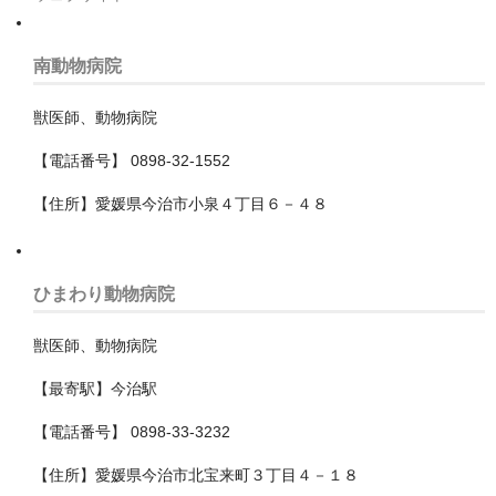
福生市
稲城市
南動物病院
立川市
獣医師、動物病院
練馬区
【電話番号】 0898-32-1552
羽村市
【住所】愛媛県今治市小泉４丁目６－４８
荒川区
葛飾区
ひまわり動物病院
西多摩郡瑞穂町
獣医師、動物病院
西東京市
【最寄駅】今治駅
調布市
【電話番号】 0898-33-3232
【住所】愛媛県今治市北宝来町３丁目４－１８
豊島区