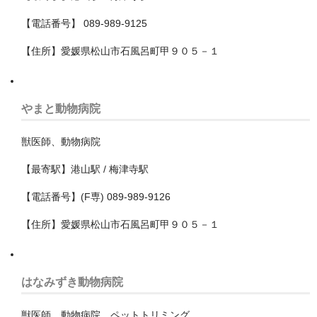
中村区
【電話番号】 089-989-9125
北区
【住所】愛媛県松山市石風呂町甲９０５－１
千種区
南区
やまと動物病院
名東区
獣医師、動物病院
天白区
【最寄駅】港山駅 / 梅津寺駅
守山区
【電話番号】(F専) 089-989-9126
昭和区
【住所】愛媛県松山市石風呂町甲９０５－１
東区
港区
はなみずき動物病院
熱田区
獣医師、動物病院、ペットトリミング