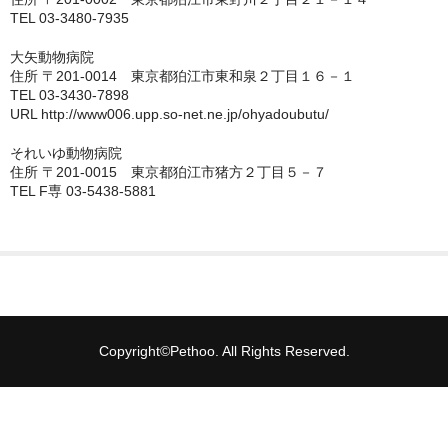
TEL 03-3480-7935
神戸市
大矢動物病院
住所 〒201-0014 東京都狛江市東和泉２丁目１６－１
神戸市以外
TEL 03-3430-7898
URL http://www006.upp.so-net.ne.jp/ohyadoubutu/
千葉県
それいゆ動物病院
いすみ市
住所 〒201-0015 東京都狛江市猪方２丁目５－７
TEL F専 03-5438-5881
佐倉市
八千代市
八街市
勝浦市
Copyright©Pethoo. All Rights Reserved.
匝瑳市
千葉市