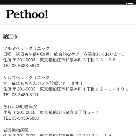
ホーム
狛江市
BEAUTY
フルヤペットクリニック
日曜・祝日も午前中診療。総合的なケアーを実施しております。
CLINIC
住所 〒201-0003 東京都狛江市和泉本町３丁目２３－２６
TEL 03-5438-5670
三重県
サムズペットクリニック
犬、猫はもちろんカメも診療いたします！
京都府
住所 〒201-0003 東京都狛江市和泉本町１丁目１２－１－１０１
TEL 03-3480-3111
京都市
それいゆ動物病院
京都市以外
住所 〒201-0015 東京都狛江市猪方２丁目５－７
TEL 03-5438-5880
兵庫県
岩田動物病院
神戸市
住所 〒201-0002 東京都狛江市東野川２丁目２１－１４