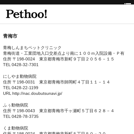
ホーム
青梅市
BEAUTY
青梅しんまちペットクリニック
青梅街道・工業団地入口交差点より南に１００ｍ入院設備・Ｐ有
CLINIC
住所 〒198-0024 東京都青梅市新町９丁目２０５６－１５
TEL 0428-32-7301
三重県
にしやま動物病院
住所 〒198-0031 東京都青梅市師岡町４丁目１１－１４
京都府
TEL 0428-22-1199
URL http://nac.doubutsunavi.jp/
京都市
ふぅ動物病院
京都市以外
住所 〒198-0043 東京都青梅市千ヶ瀬町５丁目６２８－４
TEL 0428-78-3735
兵庫県
くま動物病院
神戸市
住所 〒198-0024 東京都青梅市新町５丁目５０－２０