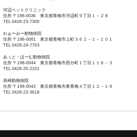
中央区
河辺ペットクリニック
住所 〒198-0036 東京都青梅市河辺町９丁目１－２８
稲毛区
TEL 0428-23-7300
緑区
わぁーみー動物病院
住所 〒198-0081 東京都青梅市上町３６２－１－１０１
美浜区
TEL 0428-24-7703
花見川区
あっと・ほーむ動物病院
住所 〒198-0044 東京都青梅市西分町１丁目１１６－３
若葉区
TEL 0428-25-2151
南房総市
長崎動物病院
住所 〒198-0042 東京都青梅市東青梅４丁目１２－１９
TEL 0428-23-3618
印旛郡栄町
印旛郡酒々井町
印西市
君津市