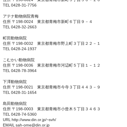
TEL 0428-31-7756
神戸市
アテナ動物病院青梅
住所 〒198-0024 東京都青梅市新町６丁目９－４
神戸市以外
TEL 0428-32-2663
千葉県
町田動物病院
住所 〒198-0032 東京都青梅市野上町３丁目２２－１
いすみ市
TEL 0428-24-1937
佐倉市
こむかい動物病院
住所 〒198-0036 東京都青梅市河辺町５丁目１－１２
八千代市
TEL 0428-78-3964
下澤動物病院
八街市
住所 〒198-0021 東京都青梅市今寺３丁目４４３－９
TEL 0428-31-1654
勝浦市
島田動物病院
匝瑳市
住所 〒198-0003 東京都青梅市小曾木５丁目３４６３
TEL 0428-74-5360
千葉市
URL http://www.din.or.jp/~svh/
EMAIL sah-ome@din.or.jp