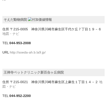
神戸市
神戸市以外
そえだ動物病院
千葉県
住所
〒215-0005 神奈川県川崎市麻生区千代ケ丘７丁目１９－６
地図・ナビ
いすみ市
TEL
044-953-2008
佐倉市
URL
http://soeda-ah.b.la9.jp/
八千代市
八街市
王禅寺ペットクリニック新百合ヶ丘病院
勝浦市
住所
〒215-0021 神奈川県川崎市麻生区上麻生１丁目１４－２
地
図・ナビ
匝瑳市
TEL
044-952-2200
千葉市