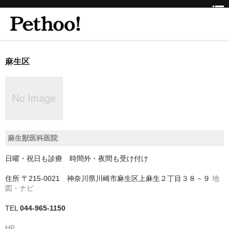
ホーム
麻生区
BEAUTY
CLINIC
三重県
麻生獣医科医院
京都府
日曜・祝日も診療 時間外・夜間も受け付け
京都市
住所
〒215-0021 神奈川県川崎市麻生区上麻生２丁目３８－９
地
京都市以外
図・ナビ
兵庫県
TEL
044-965-1150
神戸市
HP