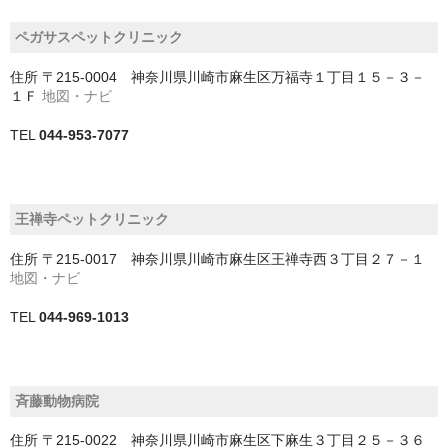
中央区
ペガサスペットクリニック
稲毛区
住所
〒215-0004 神奈川県川崎市麻生区万福寺１丁目１５－３－
緑区
１Ｆ
地図・ナビ
TEL
044-953-7077
美浜区
花見川区
王禅寺ペットクリニック
若葉区
住所
〒215-0017 神奈川県川崎市麻生区王禅寺西３丁目２７－１
南房総市
地図・ナビ
印旛郡栄町
TEL
044-969-1013
印旛郡酒々井町
印西市
斉藤動物病院
君津市
住所
〒215-0022 神奈川県川崎市麻生区下麻生３丁目２５－３６