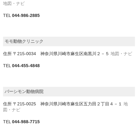
地図・ナビ
四街道市
TEL
044-986-2885
大網白里市
富津市
モモ動物クリニック
富里市
住所
〒215-0034 神奈川県川崎市麻生区南黒川２－５
地図・ナビ
山武市
TEL
044-455-4848
山武郡九十九里町
山武郡横芝光町
パーシモン動物病院
山武郡芝山町
住所
〒215-0025 神奈川県川崎市麻生区五力田２丁目４－１
地
図・ナビ
市原市
TEL
044-988-7715
市川市
成田市