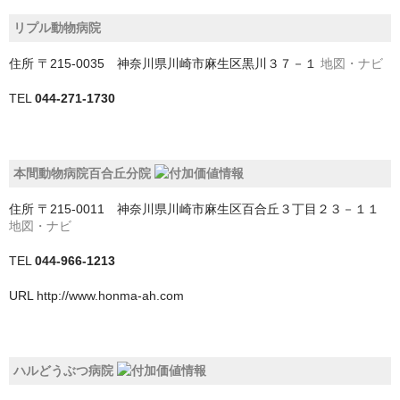
リプル動物病院
我孫子市
住所
〒215-0035 神奈川県川崎市麻生区黒川３７－１
地図・ナビ
旭市
TEL
044-271-1730
木更津市
東金市
本間動物病院百合丘分院
松戸市
住所
〒215-0011 神奈川県川崎市麻生区百合丘３丁目２３－１１
柏市
地図・ナビ
流山市
TEL
044-966-1213
URL
http://www.honma-ah.com
浦安市
白井市
ハルどうぶつ病院
習志野市