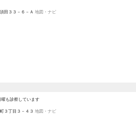
区黒須田３３－６－Ａ
地図・ナビ
日曜も診察しています
区樽町３丁目３－４３
地図・ナビ