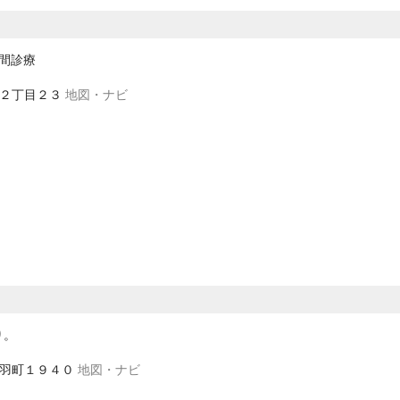
夜間診療
町２丁目２３
地図・ナビ
り。
区新羽町１９４０
地図・ナビ