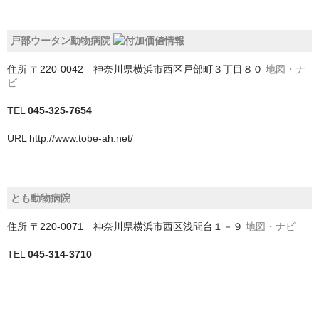
四街道市
戸部ウータン動物病院
大網白里市
住所
〒220-0042 神奈川県横浜市西区戸部町３丁目８０
地図・ナ
富津市
ビ
富里市
TEL
045-325-7654
山武市
URL
http://www.tobe-ah.net/
山武郡九十九里町
山武郡横芝光町
とも動物病院
山武郡芝山町
住所
〒220-0071 神奈川県横浜市西区浅間台１－９
地図・ナビ
TEL
045-314-3710
市原市
市川市
成田市