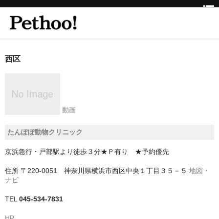
ホーム
西区
BEAUTY
CLINIC
動画
三重県
たんぽぽ動物クリニック
京都府
京浜急行・戸部駅より徒歩３分★Ｐ有り ★予約優先
京都市
住所
〒220-0051 神奈川県横浜市西区中央１丁目３５－５
地図・
京都市以外
ナビ
兵庫県
TEL
045-534-7831
神戸市
HP