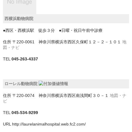
中央区
稲毛区
西横浜動物病院
緑区
●西区・西横浜駅 徒歩３分 ●日曜・祝日午前中診療
美浜区
住所
〒220-0061 神奈川県横浜市西区久保町１２－２－１０１
地
図・ナビ
花見川区
TEL
045-263-4337
若葉区
南房総市
ローレル動物病院
印旛郡栄町
住所
〒220-0074 神奈川県横浜市西区南浅間町３０－１
地図・ナ
ビ
印旛郡酒々井町
TEL
045-534-9299
印西市
URL
http://laurelanimalhospital.web.fc2.com/
君津市