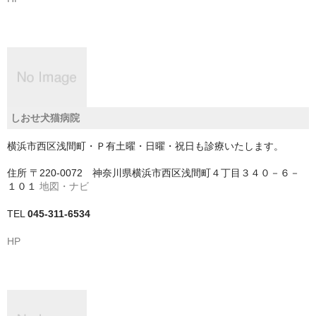
神戸市
神戸市以外
千葉県
いすみ市
しおせ犬猫病院
佐倉市
横浜市西区浅間町・Ｐ有土曜・日曜・祝日も診療いたします。
住所
〒220-0072 神奈川県横浜市西区浅間町４丁目３４０－６－
八千代市
１０１
地図・ナビ
八街市
TEL
045-311-6534
勝浦市
HP
匝瑳市
千葉市