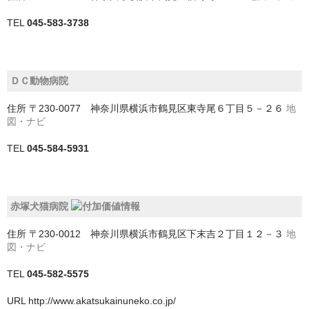
TEL
045-583-3738
児玉郡美里町
入間市
ＤＣ動物病院
入間郡三芳町
住所
〒230-0077 神奈川県横浜市鶴見区東寺尾６丁目５－２６
地
入間郡毛呂山町
図・ナビ
入間郡越生町
TEL
045-584-5931
八潮市
加須市
赤塚犬猫病院
北本市
住所
〒230-0012 神奈川県横浜市鶴見区下末吉２丁目１２－３
地
図・ナビ
北葛飾郡杉戸町
TEL
045-582-5575
北葛飾郡松伏町
URL
http://www.akatsukainuneko.co.jp/