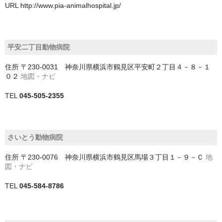
URL
http://www.pia-animalhospital.jp/
四街道市
大網白里市
平安二丁目動物病院
富津市
住所
〒230-0031 神奈川県横浜市鶴見区平安町２丁目４－８－１
富里市
０２
地図・ナビ
山武市
TEL
045-505-2355
山武郡九十九里町
山武郡横芝光町
さいとう動物病院
住所
〒230-0076 神奈川県横浜市鶴見区馬場３丁目１－９－Ｃ
地
山武郡芝山町
図・ナビ
市原市
TEL
045-584-8786
市川市
成田市