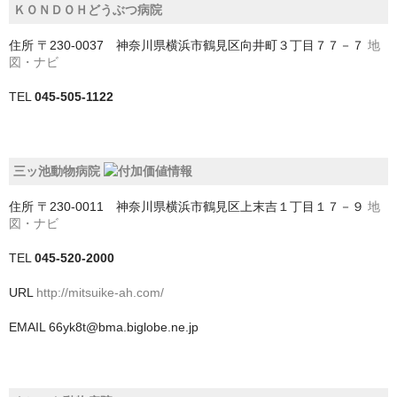
ＫＯＮＤＯＨどうぶつ病院
我孫子市
住所
〒230-0037 神奈川県横浜市鶴見区向井町３丁目７７－７
地
図・ナビ
旭市
TEL
045-505-1122
木更津市
東金市
三ッ池動物病院
松戸市
住所
〒230-0011 神奈川県横浜市鶴見区上末吉１丁目１７－９
地
柏市
図・ナビ
流山市
TEL
045-520-2000
URL
http://mitsuike-ah.com/
浦安市
EMAIL
66yk8t@bma.biglobe.ne.jp
白井市
習志野市