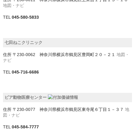
中央区
地図・ナビ
稲毛区
TEL
045-580-5833
緑区
美浜区
七田ねこクリニック
花見川区
住所
〒230-0062 神奈川県横浜市鶴見区豊岡町２０－２１
地図・
ナビ
若葉区
TEL
045-716-6686
南房総市
印旛郡栄町
ピア動物医療センター
印旛郡酒々井町
住所
〒230-0077 神奈川県横浜市鶴見区東寺尾６丁目１－３７
地
図・ナビ
印西市
TEL
045-584-7777
君津市