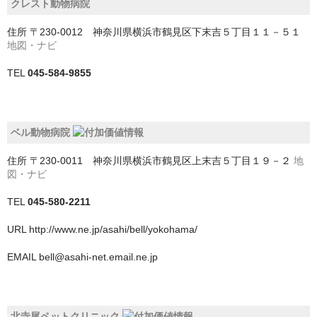
クレスト動物病院
船橋市
住所
〒230-0012 神奈川県横浜市鶴見区下末吉５丁目１１－５１
茂原市
地図・ナビ
袖ケ浦市
TEL
045-584-9855
野田市
銚子市
ベル動物病院
鎌ケ谷市
住所
〒230-0011 神奈川県横浜市鶴見区上末吉５丁目１９－２
地
図・ナビ
長生郡一宮町
TEL
045-580-2211
長生郡長柄町
URL
http://www.ne.jp/asahi/bell/yokohama/
長生郡長生村
EMAIL
bell@asahi-net.email.ne.jp
館山市
香取市
北寺尾ペットクリニック