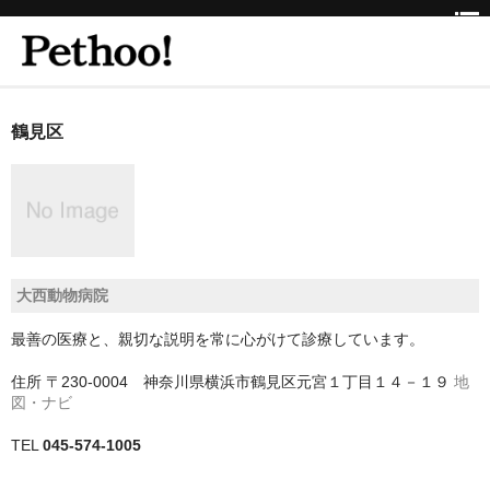
ホーム
鶴見区
BEAUTY
CLINIC
三重県
大西動物病院
京都府
最善の医療と、親切な説明を常に心がけて診療しています。
京都市
住所
〒230-0004 神奈川県横浜市鶴見区元宮１丁目１４－１９
地
京都市以外
図・ナビ
兵庫県
TEL
045-574-1005
神戸市