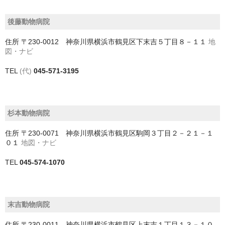
神戸市
後藤動物病院
神戸市以外
住所
〒230-0012 神奈川県横浜市鶴見区下末吉５丁目８－１１
地
図・ナビ
千葉県
TEL
(代)
045-571-3195
いすみ市
佐倉市
杉本動物病院
八千代市
住所
〒230-0071 神奈川県横浜市鶴見区駒岡３丁目２－２１－１
０１
地図・ナビ
八街市
TEL
045-574-1070
勝浦市
匝瑳市
末吉動物病院
千葉市
住所
〒230-0011 神奈川県横浜市鶴見区上末吉１丁目１３－１０