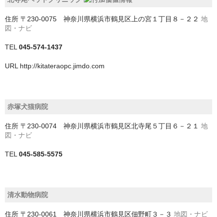
香取郡多古町
住所
〒230-0075 神奈川県横浜市鶴見区上の宮１丁目８－２２
地
図・ナビ
鴨川市
TEL
045-574-1437
和歌山県
URL
http://kitateraopc.jimdo.com
埼玉県
さいたま市
赤塚犬猫病院
ふじみ野市
住所
〒230-0074 神奈川県横浜市鶴見区北寺尾５丁目６－２１
地
三郷市
図・ナビ
上尾市
TEL
045-585-5575
久喜市
児玉郡上里町
清水動物病院
住所
〒230-0061 神奈川県横浜市鶴見区佃野町３－３
地図・ナビ
児玉郡神川町