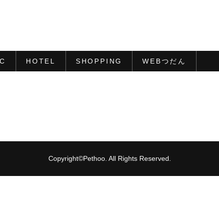
IC
HOTEL
SHOPPING
WEBつだん
Copyright©Pethoo. All Rights Reserved.