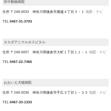
田中動物病院
戸田市
住所
〒248-0033 神奈川県鎌倉市腰越４丁目３－１
地図・ナビ
所沢市
TEL
0467-31-3703
新座市
日高市
タカダアニマルホスピタル
朝霞市
住所
〒248-0007 神奈川県鎌倉市大町１丁目１１－１
地図・ナビ
本庄市
TEL
0467-22-7466
東松山市
桶川市
おおいえ犬猫病院
比企郡小川町
住所
〒248-0036 神奈川県鎌倉市手広３丁目１－３３
地図・ナビ
比企郡嵐山町
TEL
0467-33-1333
比企郡鳩山町