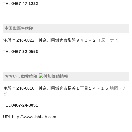
TEL
0467-47-1222
児玉郡美里町
入間市
本田獣医科病院
入間郡三芳町
住所
〒248-0022 神奈川県鎌倉市常盤９４６－２
地図・ナビ
入間郡毛呂山町
TEL
0467-32-0556
入間郡越生町
八潮市
おおいし動物病院
加須市
住所
〒248-0016 神奈川県鎌倉市長谷１丁目１４－１５
地図・ナ
ビ
北本市
TEL
0467-24-3031
北葛飾郡杉戸町
URL
http://www.oishi-ah.com
北葛飾郡松伏町