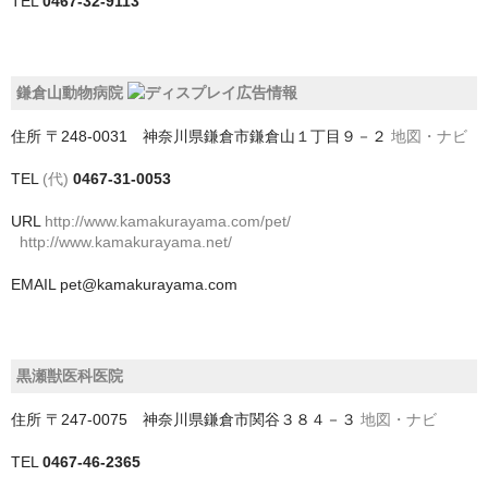
TEL
0467-32-9113
四街道市
大網白里市
鎌倉山動物病院
富津市
住所
〒248-0031 神奈川県鎌倉市鎌倉山１丁目９－２
地図・ナビ
富里市
TEL
(代)
0467-31-0053
山武市
URL
http://www.kamakurayama.com/pet/
http://www.kamakurayama.net/
山武郡九十九里町
EMAIL
pet@kamakurayama.com
山武郡横芝光町
山武郡芝山町
黒瀬獣医科医院
市原市
住所
〒247-0075 神奈川県鎌倉市関谷３８４－３
地図・ナビ
市川市
TEL
0467-46-2365
成田市