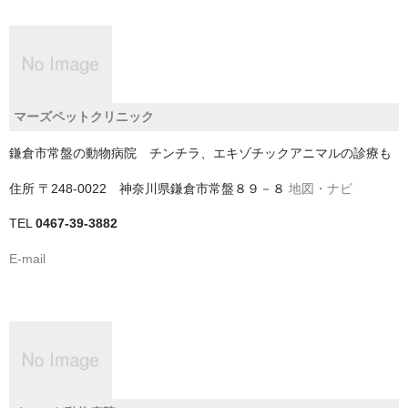
神戸市
神戸市以外
千葉県
マーズペットクリニック
いすみ市
鎌倉市常盤の動物病院 チンチラ、エキゾチックアニマルの診療も
佐倉市
住所
〒248-0022 神奈川県鎌倉市常盤８９－８
地図・ナビ
TEL
0467-39-3882
八千代市
E-mail
八街市
勝浦市
匝瑳市
千葉市