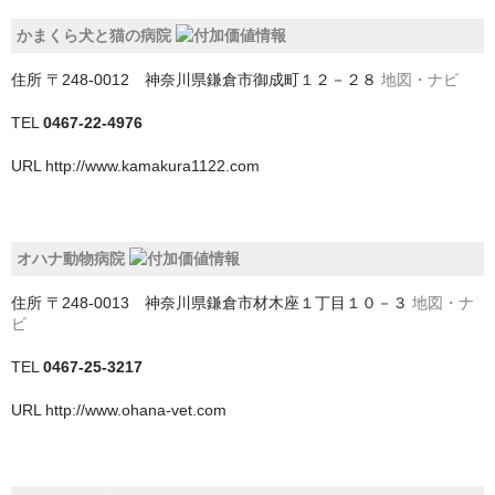
北足立郡伊奈町
かまくら犬と猫の病院
南埼玉郡宮代町
住所
〒248-0012 神奈川県鎌倉市御成町１２－２８
地図・ナビ
吉川市
TEL
0467-22-4976
和光市
URL
http://www.kamakura1122.com
坂戸市
大里郡寄居町
オハナ動物病院
富士見市
住所
〒248-0013 神奈川県鎌倉市材木座１丁目１０－３
地図・ナ
ビ
川口市
TEL
0467-25-3217
川越市
URL
http://www.ohana-vet.com
幸手市
志木市