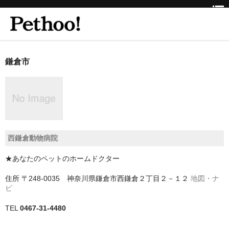
ホーム
鎌倉市
BEAUTY
CLINIC
三重県
西鎌倉動物病院
京都府
★あなたのペットのホームドクター
京都市
住所
〒248-0035 神奈川県鎌倉市西鎌倉２丁目２－１２
地図・ナ
京都市以外
ビ
兵庫県
TEL
0467-31-4480
神戸市