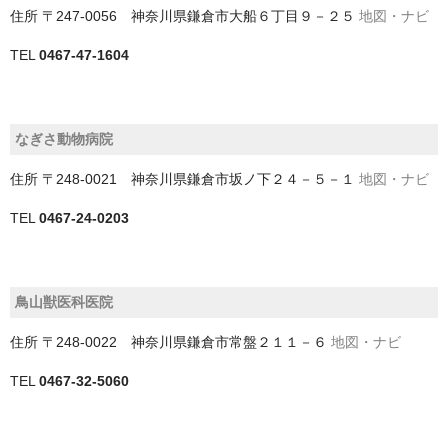
船橋市
住所
〒247-0056 神奈川県鎌倉市大船６丁目９－２５
地図・ナビ
茂原市
TEL
0467-47-1604
袖ケ浦市
野田市
なぎさ動物病院
銚子市
住所
〒248-0021 神奈川県鎌倉市坂ノ下２４－５－１
地図・ナビ
TEL
0467-24-0203
鎌ケ谷市
長生郡一宮町
鳥山獣医科医院
長生郡長柄町
住所
〒248-0022 神奈川県鎌倉市常盤２１１－６
地図・ナビ
長生郡長生村
TEL
0467-32-5060
館山市
香取市