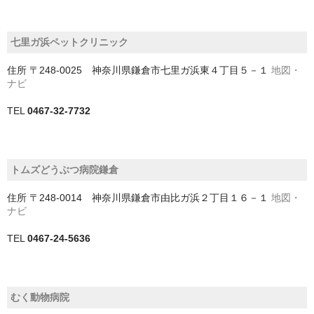
我孫子市
七里ガ浜ペットクリニック
旭市
住所
〒248-0025 神奈川県鎌倉市七里ガ浜東４丁目５－１
地図・
ナビ
木更津市
TEL
0467-32-7732
東金市
松戸市
トムズどうぶつ病院鎌倉
柏市
住所
〒248-0014 神奈川県鎌倉市由比ガ浜２丁目１６－１
地図・
流山市
ナビ
浦安市
TEL
0467-24-5636
白井市
習志野市
むく動物病院