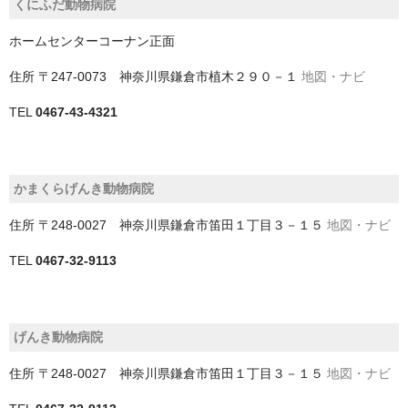
くにふだ動物病院
中央区
ホームセンターコーナン正面
稲毛区
住所
〒247-0073 神奈川県鎌倉市植木２９０－１
地図・ナビ
緑区
TEL
0467-43-4321
美浜区
花見川区
かまくらげんき動物病院
若葉区
住所
〒248-0027 神奈川県鎌倉市笛田１丁目３－１５
地図・ナビ
南房総市
TEL
0467-32-9113
印旛郡栄町
印旛郡酒々井町
げんき動物病院
印西市
住所
〒248-0027 神奈川県鎌倉市笛田１丁目３－１５
地図・ナビ
君津市