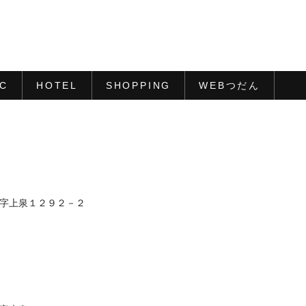
IC
HOTEL
SHOPPING
WEBつだん
町大字上泉１２９２－２