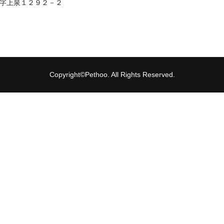
町大字上泉１２９２－２
Copyright©Pethoo. All Rights Reserved.