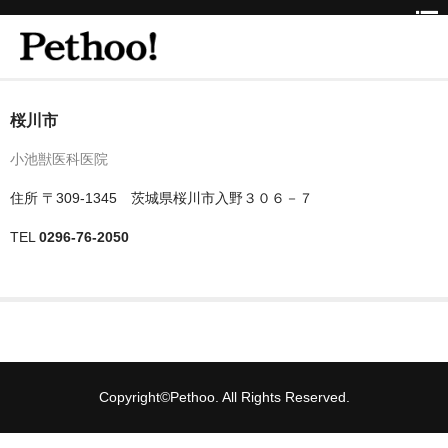
ホーム
桜川市
BEAUTY
小池獣医科医院
CLINIC
住所
〒309-1345 茨城県桜川市入野３０６－７
三重県
TEL
0296-76-2050
京都府
京都市
京都市以外
Copyright©Pethoo. All Rights Reserved.
兵庫県
神戸市