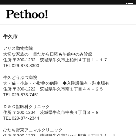
ホーム
牛久市
BEAUTY
アリス動物病院
大切な家族の一員だから日曜も午前中のみ診療
CLINIC
住所 〒300-1232 茨城県牛久市上柏田４丁目１－１７
TEL 029-873-8300
三重県
牛久どうぶつ病院
犬・猫・小鳥・小動物の病院 ◆入院設備有・駐車場有
京都府
住所 〒300-1222 茨城県牛久市南１丁目４４－２５
TEL 029-873-7451
京都市
Ｄ＆Ｃ獣医科クリニック
京都市以外
住所 〒300-1234 茨城県牛久市中央４丁目３－８
TEL 029-874-2344
兵庫県
ひたち野東アニマルクリニック
神戸市
住所 〒300-1207 茨城県牛久市ひたち野東４丁目３１－１