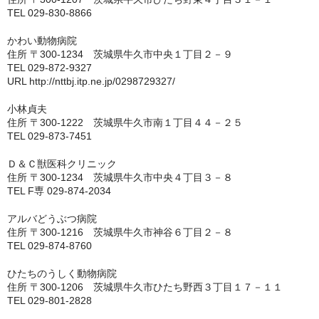
TEL 029-830-8866
神戸市
かわい動物病院
住所 〒300-1234 茨城県牛久市中央１丁目２－９
神戸市以外
TEL 029-872-9327
URL http://nttbj.itp.ne.jp/0298729327/
千葉県
小林貞夫
いすみ市
住所 〒300-1222 茨城県牛久市南１丁目４４－２５
TEL 029-873-7451
佐倉市
Ｄ＆Ｃ獣医科クリニック
八千代市
住所 〒300-1234 茨城県牛久市中央４丁目３－８
TEL F専 029-874-2034
八街市
アルバどうぶつ病院
住所 〒300-1216 茨城県牛久市神谷６丁目２－８
勝浦市
TEL 029-874-8760
匝瑳市
ひたちのうしく動物病院
住所 〒300-1206 茨城県牛久市ひたち野西３丁目１７－１１
千葉市
TEL 029-801-2828