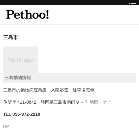
ホーム
三島市
BEAUTY
CLINIC
三重県
三島動物病院
京都府
三島市の動物病院急患・入院応需、駐車場完備
京都市
住所
〒411-0842 静岡県三島市南町９－７
地図・ナビ
京都市以外
TEL
055-972-2210
兵庫県
HP
神戸市