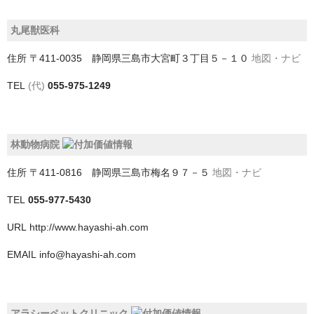
神戸市
丸尾獣医科
神戸市以外
住所
〒411-0035 静岡県三島市大宮町３丁目５－１０
地図・ナビ
千葉県
TEL
(代)
055-975-1249
いすみ市
佐倉市
林動物病院
住所
〒411-0816 静岡県三島市梅名９７－５
地図・ナビ
八千代市
TEL
055-977-5430
八街市
URL
http://www.hayashi-ah.com
勝浦市
EMAIL
info@hayashi-ah.com
匝瑳市
千葉市
アラシーペットクリニック