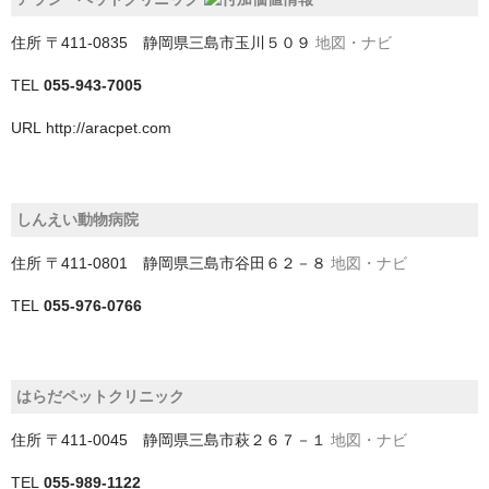
中央区
住所
〒411-0835 静岡県三島市玉川５０９
地図・ナビ
稲毛区
TEL
055-943-7005
緑区
URL
http://aracpet.com
美浜区
花見川区
しんえい動物病院
若葉区
住所
〒411-0801 静岡県三島市谷田６２－８
地図・ナビ
南房総市
TEL
055-976-0766
印旛郡栄町
印旛郡酒々井町
はらだペットクリニック
印西市
住所
〒411-0045 静岡県三島市萩２６７－１
地図・ナビ
君津市
TEL
055-989-1122