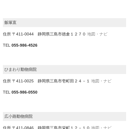
四街道市
大網白里市
飯塚直
富津市
住所
〒411-0044 静岡県三島市徳倉１２７０
地図・ナビ
富里市
TEL
055-986-4526
山武市
山武郡九十九里町
ひまわり動物病院
山武郡横芝光町
住所
〒411-0025 静岡県三島市壱町田２４－１
地図・ナビ
山武郡芝山町
TEL
055-986-0550
市原市
市川市
広小路動物病院
成田市
住所
〒411-0846 静岡県三島市栄町１２－１０
地図・ナビ