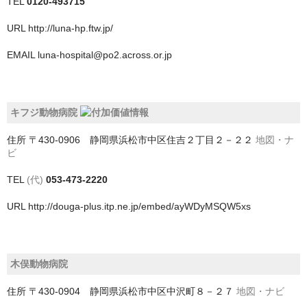
TEL
0120-493715
中央区
URL
http://luna-hp.ftw.jp/
稲毛区
EMAIL
luna-hospital@po2.across.or.jp
緑区
美浜区
キフジ動物病院
花見川区
住所
〒430-0906 静岡県浜松市中区住吉２丁目２－２２
地図・ナ
若葉区
ビ
南房総市
TEL
(代)
053-473-2220
URL
http://douga-plus.itp.ne.jp/embed/ayWDyMSQW5xs
印旛郡栄町
印旛郡酒々井町
木俣動物病院
印西市
住所
〒430-0904 静岡県浜松市中区中沢町８－２７
地図・ナビ
君津市