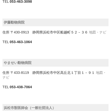
TEL
053-463-3098
児玉郡美里町
入間市
伊藤動物病院
入間郡三芳町
住所
〒430-0913 静岡県浜松市中区船越町５２－３６
地図・ナビ
入間郡毛呂山町
TEL
053-463-1064
入間郡越生町
八潮市
やませい動物病院
加須市
住所
〒433-8119 静岡県浜松市中区高丘北１丁目１－９１
地図・
ナビ
北本市
TEL
053-438-7064
北葛飾郡杉戸町
北葛飾郡松伏町
浜松市獣医師会（一般社団法人）