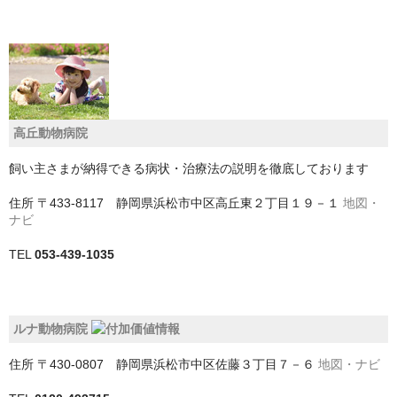
神戸市
神戸市以外
千葉県
高丘動物病院
いすみ市
飼い主さまが納得できる病状・治療法の説明を徹底しております
佐倉市
住所
〒433-8117 静岡県浜松市中区高丘東２丁目１９－１
地図・
八千代市
ナビ
TEL
053-439-1035
八街市
勝浦市
ルナ動物病院
匝瑳市
住所
〒430-0807 静岡県浜松市中区佐藤３丁目７－６
地図・ナビ
千葉市