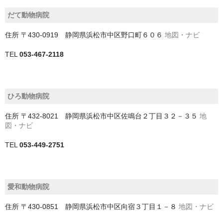
香取郡多古町
だて動物病院
鴨川市
住所
〒430-0919 静岡県浜松市中区野口町６０６
地図・ナビ
和歌山県
TEL
053-467-2118
埼玉県
さいたま市
ひろ動物病院
住所
〒432-8021 静岡県浜松市中区佐鳴台２丁目３２－３５
地
ふじみ野市
図・ナビ
三郷市
TEL
053-449-2751
上尾市
久喜市
愛和動物病院
児玉郡上里町
住所
〒430-0851 静岡県浜松市中区向宿３丁目１－８
地図・ナビ
児玉郡神川町