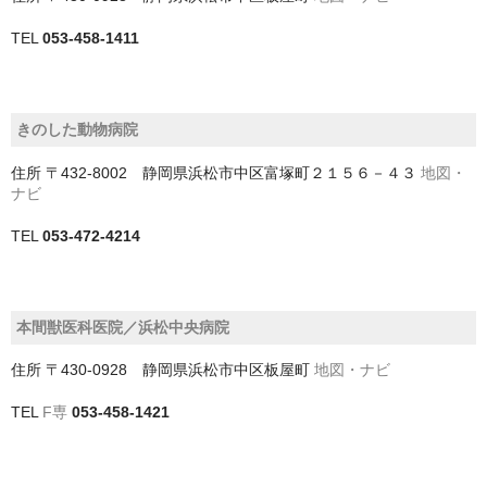
TEL
053-458-1411
深谷市
熊谷市
きのした動物病院
狭山市
住所
〒432-8002 静岡県浜松市中区富塚町２１５６－４３
地図・
白岡市
ナビ
秩父市
TEL
053-472-4214
秩父郡小鹿野町
羽生市
本間獣医科医院／浜松中央病院
草加市
住所
〒430-0928 静岡県浜松市中区板屋町
地図・ナビ
蓮田市
TEL
F専
053-458-1421
蕨市