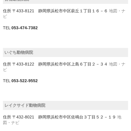
住所
〒433-8121 静岡県浜松市中区萩丘１丁目１６－６
地図・ナ
我孫子市
ビ
旭市
TEL
053-474-7382
木更津市
東金市
いぐち動物病院
松戸市
住所
〒433-8122 静岡県浜松市中区上島６丁目２－３４
地図・ナ
ビ
柏市
TEL
053-522-9552
流山市
浦安市
レイクサイド動物病院
白井市
住所
〒432-8021 静岡県浜松市中区佐鳴台３丁目５２－１９
地
習志野市
図・ナビ