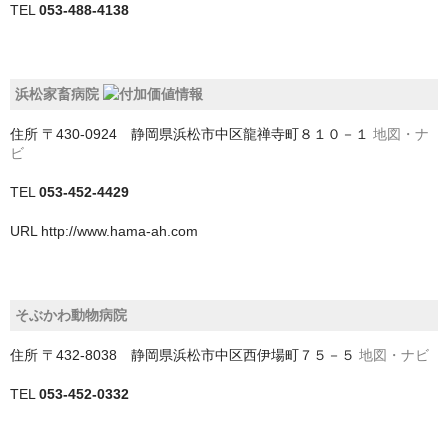
船橋市
TEL
053-488-4138
茂原市
袖ケ浦市
浜松家畜病院
住所
〒430-0924 静岡県浜松市中区龍禅寺町８１０－１
地図・ナ
野田市
ビ
銚子市
TEL
053-452-4429
鎌ケ谷市
URL
http://www.hama-ah.com
長生郡一宮町
長生郡長柄町
そぶかわ動物病院
長生郡長生村
住所
〒432-8038 静岡県浜松市中区西伊場町７５－５
地図・ナビ
館山市
TEL
053-452-0332
香取市