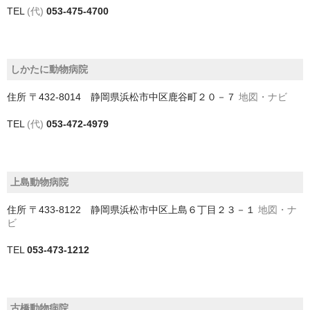
TEL
(代)
053-475-4700
四街道市
大網白里市
しかたに動物病院
富津市
住所
〒432-8014 静岡県浜松市中区鹿谷町２０－７
地図・ナビ
富里市
TEL
(代)
053-472-4979
山武市
山武郡九十九里町
上島動物病院
山武郡横芝光町
住所
〒433-8122 静岡県浜松市中区上島６丁目２３－１
地図・ナ
山武郡芝山町
ビ
市原市
TEL
053-473-1212
市川市
成田市
古橋動物病院