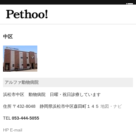
ホーム
中区
BEAUTY
CLINIC
三重県
アルファ動物病院
京都府
浜松市中区 動物病院 日曜・祝日診療しています
京都市
住所
〒432-8048 静岡県浜松市中区森田町１４５
地図・ナビ
京都市以外
TEL
053-444-5055
兵庫県
HP
E-mail
神戸市