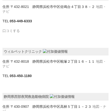
北足立郡伊奈町
住所
〒432-8021 静岡県浜松市中区佐鳴台４丁目３８－２
地図・
ナビ
南埼玉郡宮代町
TEL
053-449-6333
吉川市
口コミする
和光市
坂戸市
ウィルペットクリニック
大里郡寄居町
住所
〒432-8018 静岡県浜松市中区蜆塚２丁目１６－１１
地図・
富士見市
ナビ
川口市
TEL
053-450-1180
川越市
幸手市
静岡県西部夜間救急動物病院
志木市
住所
〒430-0907 静岡県浜松市中区高林５丁目１－２３
地図・ナ