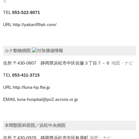
ビ
戸田市
TEL
053-522-9071
所沢市
URL
http://yakan99ah.com/
新座市
日高市
ルナ動物病院
朝霞市
住所
〒430-0807 静岡県浜松市中区佐藤３丁目７－６
地図・ナビ
本庄市
TEL
053-411-3715
東松山市
URL
http://luna-hp.ftw.jp
桶川市
EMAIL
luna-hospital@po2.across.or.jp
比企郡小川町
比企郡嵐山町
本間獣医科医院／浜松中央病院
比企郡鳩山町
住所
〒430-0928 静岡県浜松市中区板屋町
地図・ナビ