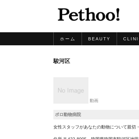
ホーム
BEAUTY
CLIN
駿河区
動画
ポロ動物病院
女性スタッフがあなたの動物について親切
住所
〒422-8005 静岡県静岡市駿河区池