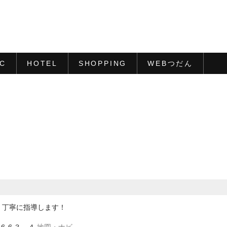
IC
HOTEL
SHOPPING
WEBつだん
・丁寧に指導します！
田６６３－４
地図・ナビ