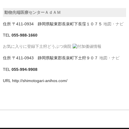
神戸市
動物先端医療センターＡｄＡＭ
神戸市以外
住所
〒411-0934 静岡県駿東郡長泉町下長窪１０７５
地図・ナビ
千葉県
TEL
055-988-1660
お気に入りに登録
下土狩どうぶつ病院
いすみ市
住所
〒411-0943 静岡県駿東郡長泉町下土狩９０７
地図・ナビ
佐倉市
TEL
055-994-9908
八千代市
URL
http://shimotogari-anihos.com/
八街市
勝浦市
匝瑳市
千葉市