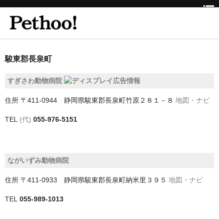
ホーム
駿東郡長泉町
BEAUTY
すぎさわ動物病院
CLINIC
住所
〒411-0944 静岡県駿東郡長泉町竹原２８１－８
地図・ナビ
三重県
TEL
(代)
055-976-5151
京都府
京都市
ながいずみ動物病院
京都市以外
住所
〒411-0933 静岡県駿東郡長泉町納米里３９５
地図・ナビ
兵庫県
TEL
055-989-1013
神戸市